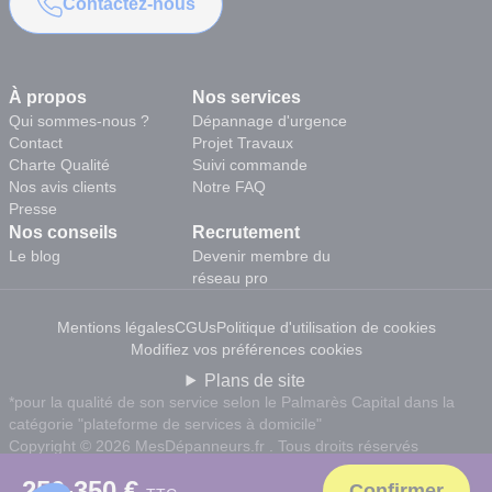
Contactez-nous
À propos
Nos services
Qui sommes-nous ?
Dépannage d'urgence
Contact
Projet Travaux
Charte Qualité
Suivi commande
Nos avis clients
Notre FAQ
Presse
Nos conseils
Recrutement
Le blog
Devenir membre du
réseau pro
Mentions légales
CGUs
Politique d'utilisation de cookies
Modifiez vos préférences cookies
Plans de site
*pour la qualité de son service selon le Palmarès Capital dans la
catégorie "plateforme de services à domicile"
Copyright © 2026 MesDépanneurs.fr . Tous droits réservés
250-350 €