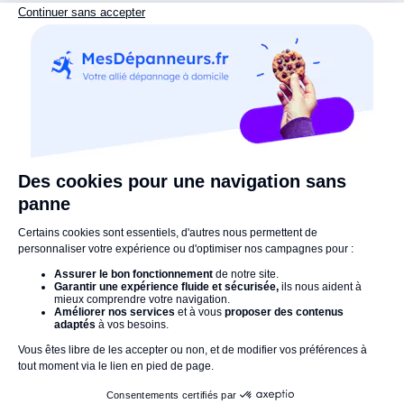
professionnel passe à l’action. Qu’il s’agisse de remplacer
une pièce défectueuse, de détartrer ou de réparer une fuite, il
❌
Ce qui n’est pas inclus
:
mobilise tout son savoir-faire pour redonner vie à votre ballon
d’eau chaude. Si des fournitures spécifiques sont
Le remplacement complet de votre ballon ou les pièces
nécessaires, il vous en informe immédiatement.
coûteuses non prévues au devis initial. En cas de besoin, un
Contrôle final :
une fois les réparations terminées, notre
devis détaillé vous sera proposé avant toute intervention, vous
artisan procède à une série de tests pour s’assurer que tout
permettant de prendre une décision en toute tranquillité. Pas
fonctionne parfaitement. Objectif ? Que l’eau chaude coule à
de surprises, tout est expliqué !
nouveau sans accroc !
Nettoyage et conseils personnalisés :
avant de partir,
notre expert laisse votre logement impeccable, sans traces
de son passage (sauf de l’eau chaude !). Il partage
également des astuces d’entretien pour maximiser la durée
Le bon artisan
de vie de votre ballon et prévenir de futures pannes.
au bon moment !