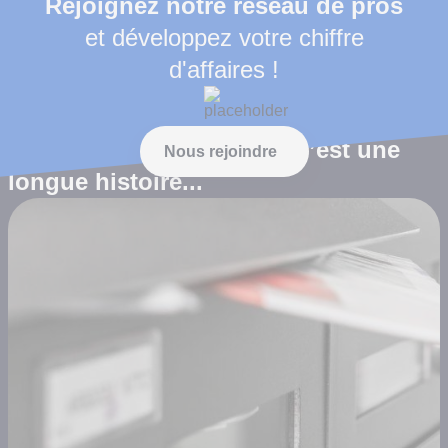
Rejoignez notre réseau de pros
et développez votre chiffre
d'affaires !
Entre nous et les portes, c’est une
Nous rejoindre
longue histoire...