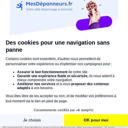
Pour éviter le drame, pensez à confier un double de vos
clés à quelqu’un de confiance dans votre entourage.
Votre propriétaire, le gardien de l’immeuble ou un membre
de votre famille sont des personnes fiables, peut-être
équipées d'un coffre-fort, à qui vous pouvez confier un
exemplaire des clés.
Pensez-y le moment venu, c’est toujours plus simple que de
contacter un serrurier professionnel pour ouvrir sa porte
claquée en urgence !
Ayez également le réflexe de contacter votre assurance :
votre contrat peut éventuellement couvrir l’intervention.
Quel est le déroulement et combien de temps
dure l’intervention d’un professionnel ?
Une fois votre commande effectuée, un expert en
serrurerie vous contacte immédiatement afin de
confirmer la date de l’intervention.
MesDépanneurs.fr est spécialisé dans le dépannage