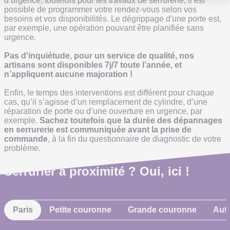
d’urgence, toutefois pour les travaux de serrurerie, il est
possible de programmer votre rendez-vous selon vos
besoins et vos disponibilités. Le dégrippage d'une porte est,
par exemple, une opération pouvant être planifiée sans
urgence.
Pas d'inquiétude, pour un service de qualité, nos
artisans sont disponibles 7j/7 toute l’année, et
n’appliquent aucune majoration !
Enfin, le temps des interventions est différent pour chaque
cas, qu’il s’agisse d’un remplacement de cylindre, d’une
réparation de porte ou d’une ouverture en urgence, par
exemple.
Sachez toutefois que la durée des dépannages
en serrurerie est communiquée avant la prise de
commande
, à la fin du questionnaire de diagnostic de votre
problème.
Serrurier à proximité ? Oui, ici !
Paris
Petite couronne
Grande couronne
Autr