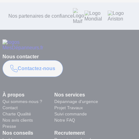
73 54 73
, du lundi au vendredi de 9 h 30 à 18 h 30.
vision claire des coûts avant une intervention plus importante. Notre
priorité est de résoudre votre problème le plus rapidement possible
et de vous proposer la meilleure solution pour un résultat durable,
Nos partenaires de confiance
en toute transparence.
Nous contacter
Contactez-nous
À propos
Nos services
Qui sommes-nous ?
Dépannage d'urgence
Contact
Projet Travaux
Charte Qualité
Suivi commande
Nos avis clients
Notre FAQ
Presse
Nos conseils
Recrutement