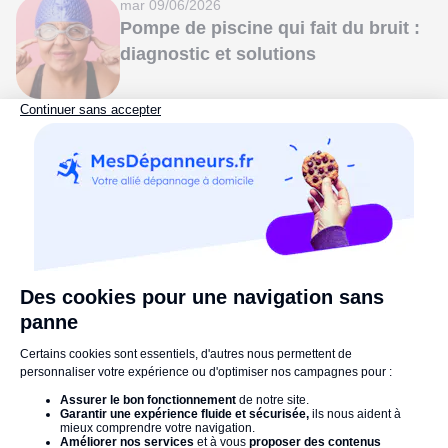
mar 09/06/2026
Pompe de piscine qui fait du bruit :
diagnostic et solutions
Tous les articles piscine
Électroménager
ven 13/03/2026
Code d’Erreur sur Lave-Linge Miele
: la Liste Complète
lun 02/03/2026
Code erreur Samsung EcoBubble :
le verdict en 10 secondes (bénin ou
panne sérieuse)