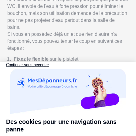
WC. Il envoie de l'eau à forte pression pour éliminer le
bouchon, mais son utilisation demande de la précaution
pour ne pas projeter d'eau partout dans la salle de
bains.
Si vous en possédez déjà un et que rien d'autre n'a
fonctionné, vous pouvez tenter le coup en suivant ces
étapes :
Fixez le flexible
sur le pistolet.
Introduisez le tuyau
bien au fond de l'évacuation.
Démarrez l'appareil et augmentez la pression
progressivement.
Cela dit, dans la majorité des cas, mieux vaut
directement faire appel à un plombier qui dispose d'un
matériel professionnel adapté.