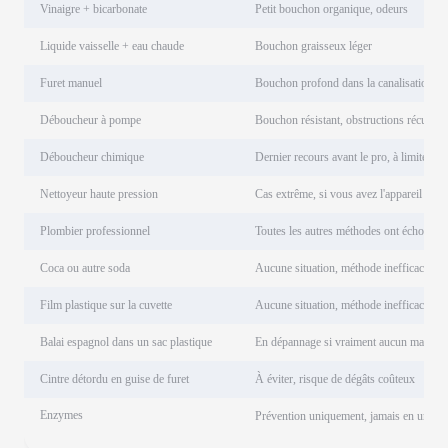
Vinaigre + bicarbonate
Petit bouchon organique, odeurs
Liquide vaisselle + eau chaude
Bouchon graisseux léger
Furet manuel
Bouchon profond dans la canalisation
Déboucheur à pompe
Bouchon résistant, obstructions récurren
Déboucheur chimique
Dernier recours avant le pro, à limiter
Nettoyeur haute pression
Cas extrême, si vous avez l'appareil
Plombier professionnel
Toutes les autres méthodes ont échoué
Coca ou autre soda
Aucune situation, méthode inefficace
Film plastique sur la cuvette
Aucune situation, méthode inefficace
Balai espagnol dans un sac plastique
En dépannage si vraiment aucun matériel
Cintre détordu en guise de furet
À éviter, risque de dégâts coûteux
Enzymes
Prévention uniquement, jamais en urgen