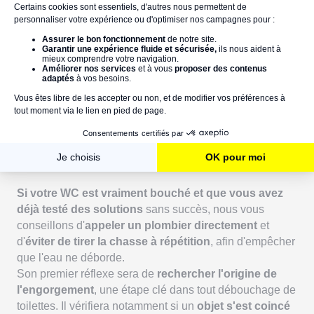
L'eau monte dans vos toilettes ? Pas de
panique !
Découvrez notre article les bons réflexes à adopter
pour éviter le dégât des eaux.
Je découvre l'article
8. Le recours à un plombier : la solution
la plus efficace pour les cas tenaces
Si votre WC est vraiment bouché et que vous avez
déjà testé des solutions
sans succès, nous vous
conseillons d'
appeler un plombier directement
et
d'
éviter de tirer la chasse à répétition
, afin d'empêcher
que l'eau ne déborde.
Son premier réflexe sera de
rechercher l'origine de
l'engorgement
, une étape clé dans tout débouchage de
toilettes. Il vérifiera notamment si un
objet s'est coincé