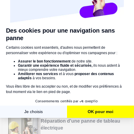
Serrurerie
400-800 €
Fourniture et pose d'une serrure 3-
points standard
Serrurerie
130-180 €
Ouverture d'une porte simple claquée
Electricité
150-300 €
Réparation d'une panne de tableau
électrique