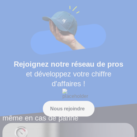
Rejoignez notre réseau de pros
et développez votre chiffre
d'affaires !
Le blog utile pour briller
Nous rejoindre
même en cas de panne