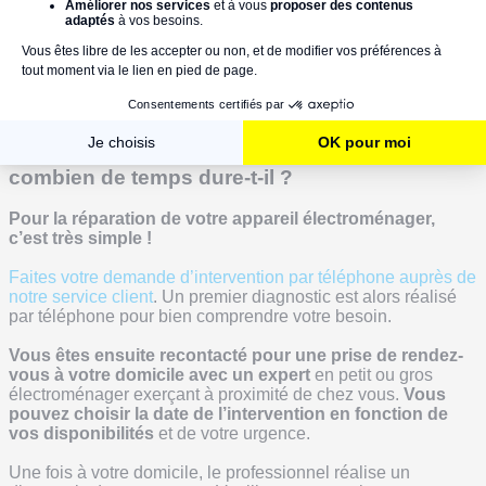
Si la lampe ne s’allume pas, le problème ne vient pas de
votre appareil, mais de votre prise électrique. Il faudra alors
faire intervenir un électricien. Dans le cas contraire, si elle
s’allume, le dysfonctionnement vient de votre appareil ou de
son câble d’alimentation. Il convient alors de contacter un
réparateur d’électroménager à domicile.
Quelles sont les étapes d’un dépannage et
combien de temps dure-t-il ?
Pour la réparation de votre appareil électroménager, 
c’est très simple !
Faites votre demande d’intervention par téléphone auprès de 
notre service client
. Un premier diagnostic est alors réalisé 
par téléphone pour bien comprendre votre besoin.
Vous êtes ensuite recontacté pour une prise de rendez-
vous à votre domicile avec un expert 
en petit ou gros 
électroménager exerçant à proximité de chez vous. 
Vous 
pouvez choisir la date de l’intervention en fonction de 
vos disponibilités 
et de votre urgence.
Une fois à votre domicile, le professionnel réalise un 