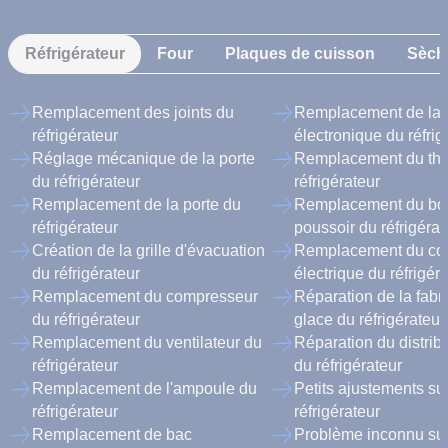
Réfrigérateur
Four
Plaques de cuisson
Sèche
Remplacement des joints du
Remplacement de la 
réfrigérateur
électronique du réfrig
Réglage mécanique de la porte
Remplacement du the
du réfrigérateur
réfrigérateur
Remplacement de la porte du
Remplacement du bo
réfrigérateur
poussoir du réfrigérat
Création de la grille d'évacuation
Remplacement du co
du réfrigérateur
électrique du réfrigér
Remplacement du compresseur
Réparation de la fabr
du réfrigérateur
glace du réfrigérateur
Remplacement du ventilateur du
Réparation du distrib
réfrigérateur
du réfrigérateur
Remplacement de l'ampoule du
Petits ajustements sur
réfrigérateur
réfrigérateur
Remplacement de bac
Problème inconnu sur