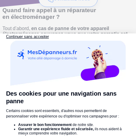
Quand faire appel à un réparateur
en électroménager ?
Tout d'abord,
en cas de panne de votre appareil
électroménager, souvenez-vous que votre garantie est
peut-être toujours fonctionnelle.
Il vous suffira alors de
contacter simplement le magasin dans lequel vous avez
acheté votre produit afin de faire intervenir un technicien en
charge de trouver la panne et d'effectuer la réparation de
votre appareil.
En attendant votre réparateur spécialisé, ayez
le bon réflexe !
Lorsque votre machine connaît plusieurs
dysfonctionnements, il est probable que la panne
provienne seulement d’un problème électrique.
Pour le
savoir, et avant de commander un dépannage en
électroménager, vous pouvez essayer de brancher une
lampe en état de marche sur la prise qui accueille
habituellement la fiche de votre appareil électroménager en
panne, afin de vérifier si elle fonctionne.