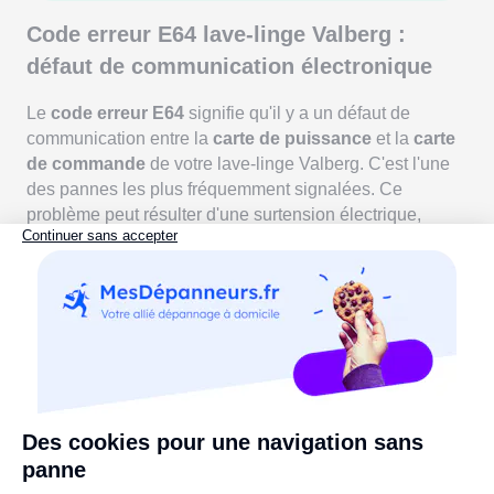
Code erreur E64 lave-linge Valberg :
défaut de communication électronique
Le
code erreur E64
signifie qu'il y a un défaut de
communication entre la
carte de puissance
et la
carte
de commande
de votre lave-linge Valberg. C'est l'une
des pannes les plus fréquemment signalées. Ce
problème peut résulter d'une surtension électrique,
d'une connexion oxydée ou d'un composant grillé.
Débranchez la machine pendant au moins 15 minutes
pour réinitialiser l'électronique. Inspectez ensuite les
connexions entre les deux cartes : un nettoyage des
connecteurs à l'aide d'un chiffon sec peut suffire si de
l'oxydation est visible. Si le code réapparaît, le
remplacement de la carte électronique par un
professionnel sera probablement nécessaire.