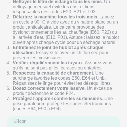
Nettoyez le filtre de vidange tous les mois.
Un
nettoyage mensuel évite les obstructions
responsables des codes E20, E21 et F03.
Détartrez la machine tous les trois mois.
Lancez
un cycle à 90 °C à vide avec du vinaigre blanc ou un
produit anticalcaire. Le calcaire provoque des
dysfonctionnements liés au chauffage (E60, F22) ou
à l'arrivée d'eau (E10, F01). Astuce : laissez le hublot
ouvert après chaque cycle pour un séchage naturel.
Entretenez le joint de hublot après chaque
utilisation.
Essuyez-le avec un chiffon sec pour
prévenir les moisissures.
Vérifiez régulièrement les tuyaux.
Assurez-vous
qu'ils ne sont pas pliés, écrasés ou entartrés.
Respectez la capacité de chargement.
Une
surcharge favorise les codes E50, E64 et Unb.
Répartissez le linge pour éviter les déséquilibres.
Dosez correctement votre lessive.
Un excès de
produit déclenche le code F24.
Protégez l'appareil contre les surtensions.
Une
prise parafoudre protège les cartes électroniques
(codes E64, E90 à E94).