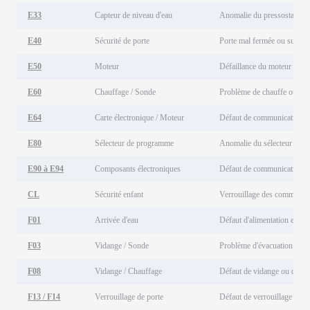
E33
Capteur de niveau d'eau
Anomalie du pressostat
E40
Sécurité de porte
Porte mal fermée ou surchar
E50
Moteur
Défaillance du moteur ou d
E60
Chauffage / Sonde
Problème de chauffe ou son
E64
Carte électronique / Moteur
Défaut de communication él
E80
Sélecteur de programme
Anomalie du sélecteur ou ca
E90 à E94
Composants électroniques
Défaut de communication e
CL
Sécurité enfant
Verrouillage des commandes
F01
Arrivée d'eau
Défaut d'alimentation en ea
F03
Vidange / Sonde
Problème d'évacuation ou d
F08
Vidange / Chauffage
Défaut de vidange ou de rés
F13 / F14
Verrouillage de porte
Défaut de verrouillage de la