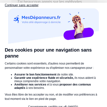
J'ai beaucoup appris sur les méthodes
d'entretiens des serrures, mais il faut dire
aussi que les modes opératoires doivent
dépendre du type de serrure. Est il possible
d'entretenir soi même sa serrure aussi bien
que le feraient des serruriers ?
Voir plus
mer 29/07/2015
Bonjour, et merci de votre message!!
En effet nous pensons qu'un bon artisan
peut vous conseiller, vous guider dans vos
choix et bien sur vous aider en situation
d'urgence. Il est très important aussi de
pouvoir entretenir ses appareils soi même,