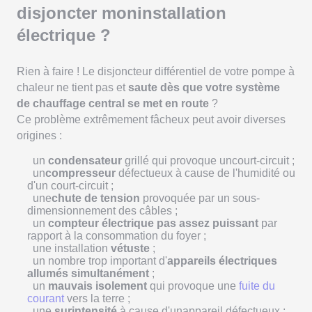
disjoncter moninstallation
électrique ?
Rien à faire ! Le disjoncteur différentiel de votre pompe à
chaleur ne tient pas et
saute dès que votre système
de chauffage central se met en route
?
Ce problème extrêmement fâcheux peut avoir diverses
origines :
un
condensateur
grillé qui provoque uncourt-circuit ;
un
compresseur
défectueux à cause de l'humidité ou
d'un court-circuit ;
une
chute de tension
provoquée par un sous-
dimensionnement des câbles ;
un
compteur électrique pas assez puissant
par
rapport à la consommation du foyer ;
une installation
vétuste
;
un nombre trop important d'
appareils électriques
allumés simultanément
;
un
mauvais isolement
qui provoque une
fuite du
courant
vers la terre ;
une
surintensité
à cause d'unappareil défectueux ;