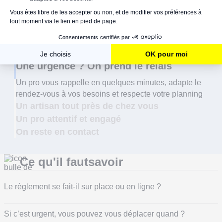
Une urgence ? On prend le relais
Un pro vous rappelle en quelques minutes, adapte le
rendez-vous à vos besoins et respecte votre planning
Un artisan tout près de chez vous
Un pro attentif et engagé
On reste en contact
Ce qu'il faut
savoir
Le règlement se fait-il sur place ou en ligne ?
C’est vous qui choisissez. La plupart du temps, le règlement
s’effectue sur place, directement auprès du plombier. Carte
bancaire, espèces ou chèque : à vous de voir ce qui vous
Si c’est urgent, vous pouvez vous déplacer quand ?
arrange.
Vous préférez payer en ligne ? C’est prévu aussi. Le