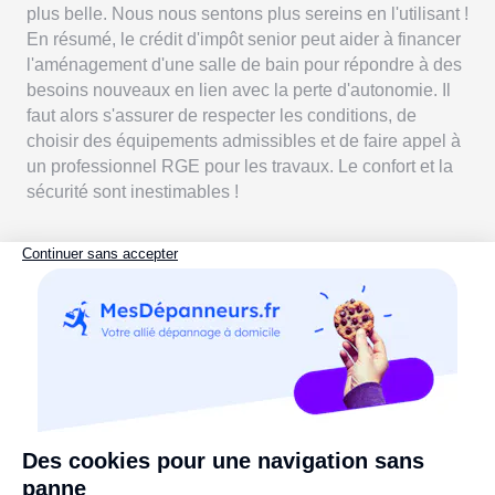
plus belle. Nous nous sentons plus sereins en l'utilisant !
En résumé, le crédit d'impôt senior peut aider à financer
l'aménagement d'une salle de bain pour répondre à des
besoins nouveaux en lien avec la perte d'autonomie. Il
faut alors s'assurer de respecter les conditions, de
choisir des équipements admissibles et de faire appel à
un professionnel RGE pour les travaux. Le confort et la
sécurité sont inestimables !
Une question ? Une situation à partager ? N'hésitez pas
à nous laisser vos commentaires !
La Rédaction vous recommande :
PMR : 8 aides pour l'accessibilité de votre logement
au handicap
Salle de bain PMR : normes, équipements & aides
possibles
Retraités : 6 aides financières à connaître pour vos
travaux