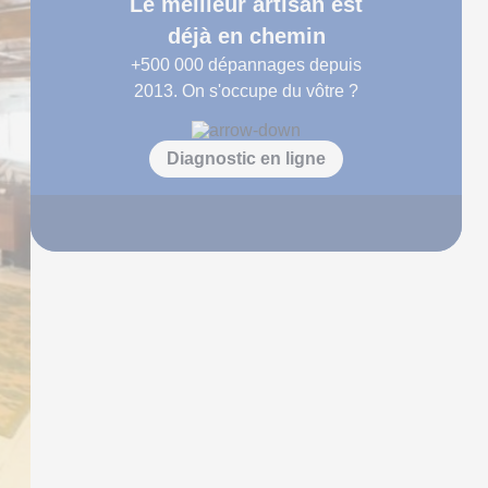
Le meilleur artisan est
déjà en chemin
+500 000
dépannages depuis
2013. On s'occupe du vôtre ?
Diagnostic en ligne