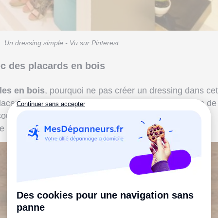
Un dressing simple - Vu sur Pinterest
ec des placards en bois
es en bois
, pourquoi ne pas créer un dressing dans cet
ards sur les côtés et sur le dessus du lit, cette tête de l
ucoup de possibilités de rangements. Pour une belle
de l’accompagner d’un linge de lit aux couleurs unies.