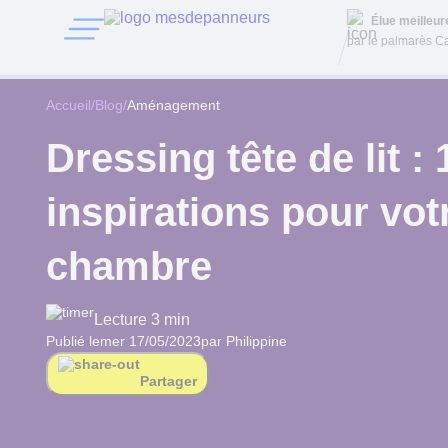
Élue meilleu
par le palmarès Ca
Accueil
/
Blog
/
Aménagement
Dressing tête de lit : 
inspirations pour vot
chambre
Lecture 3 min
Publié le
mer 17/05/2023
par Philippine
Partager