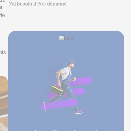
tre
J'ai besoin d'être dépanné
it
yle
ois