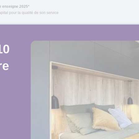
re enseigne 2025*
pital pour la qualité de son service
10
re