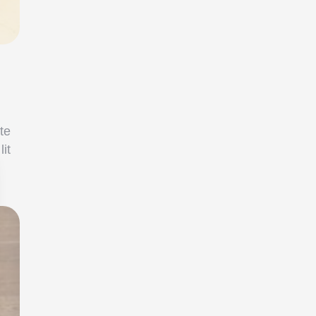
te
it