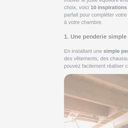
trouver le juste équilibre en
choix, voici
10 inspirations
parfait pour compléter votr
à votre chambre.
1. Une penderie simple à
En installant une
simple pen
des vêtements, des chaussur
pouvez facilement réaliser c