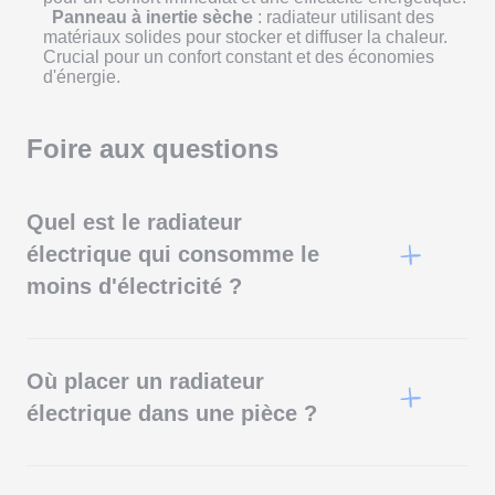
Panneau à inertie sèche
: radiateur utilisant des
matériaux solides pour stocker et diffuser la chaleur.
Crucial pour un confort constant et des économies
d'énergie.
Foire aux questions
Quel est le radiateur
électrique qui consomme le
moins d'électricité ?
Les radiateurs à inertie consomment le moins
d’électricité car ils diffusent la chaleur même après avoir
été éteints, optimisant ainsi l'énergie consommée.
Où placer un radiateur
électrique dans une pièce ?
Placez le radiateur sous une fenêtre ou sur le mur le
plus froid de la pièce pour limiter les pertes de chaleur et
assurer une meilleure répartition de la chaleur.