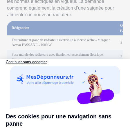
les normes électriques en vigueur. La demande
comprend également la création d’une saignée pour
alimenter un nouveau radiateur.
Quanti
Désignation
(Unité
Fourniture et pose de radiateur électrique à inertie sèche
- Marque :
2 (Uni
Acova FASSANE
- 1000 W
Pose murale des radiateurs avec fixation et raccordement électrique.
2 (Uni
Fixations incluses
Fourniture et pose de radiateur à inertie fluide
- Marque :
Thermor
1 (Uni
Bilbao 3
- 1500 W
Pose murale avec raccordement électrique du radiateur 1500 W, fixation
1 (Uni
incluse
Remplacement d’un radiateur ancien
- Dépose de l’ancien radiateur et
3 (Uni
évacuation en déchetterie
Raccordement électrique et pose de programmateur
- Marque :
Delta
1 (Uni
Dore Tybox 137
5 (mèt