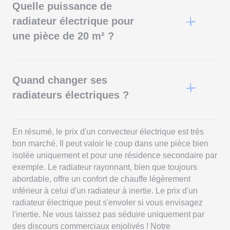
Quelle puissance de
radiateur électrique pour
une pièce de 20 m² ?
Pour une pièce de 20 m², une puissance d’environ 2000
watts est recommandée. En général, 100 watts par m²
sont nécessaires pour un logement bien isolé.
Quand changer ses
radiateurs électriques ?
Il est conseillé de changer ses radiateurs tous les 10 à
15 ans, surtout s'ils sont anciens. Les modèles récents
sont plus économes en énergie et offrent un meilleur
En résumé, le prix d'un convecteur électrique est très
confort thermique.
bon marché. Il peut valoir le coup dans une pièce bien
isolée uniquement et pour une résidence secondaire par
exemple. Le radiateur rayonnant, bien que toujours
abordable, offre un confort de chauffe légèrement
inférieur à celui d'un radiateur à inertie. Le prix d'un
radiateur électrique peut s'envoler si vous envisagez
l'inertie. Ne vous laissez pas séduire uniquement par
des discours commerciaux enjolivés ! Notre