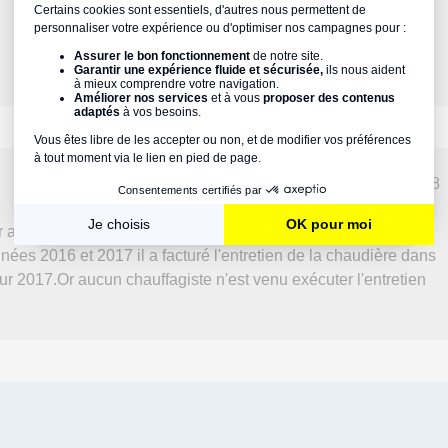
ven 05/01/2018
vril 2016.Le propriétaire a dit qu'il s'occupait de l'entretien
nnées 2016 et 2017 il a facturé l'entretien de la chaudière dans
r 2017.Or aucun chauffagiste n'est venu exécuter l'entretien