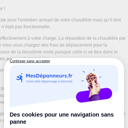
e !
ste pour l’entretien annuel de votre chaudière mais qu’il doit
n’était pas fonctionnelle.
effectivement à votre charge. La réparation de la chaudière par
Si vous vous chargez des frais de déplacement pour la
ceux de la deuxième visite puisque celle-ci se fera dans le
re agence de tout régler.
nvier 2002 relatif aux caractéristiques du logement décent
cité et de gaz et les équipements de chauffage et de
x normes de sécurité définies par les lois et règlements et
ment ;”
s pourriez donc vous appuyer sur ce décret pour demander à ce
e en charge par votre propriétaire.