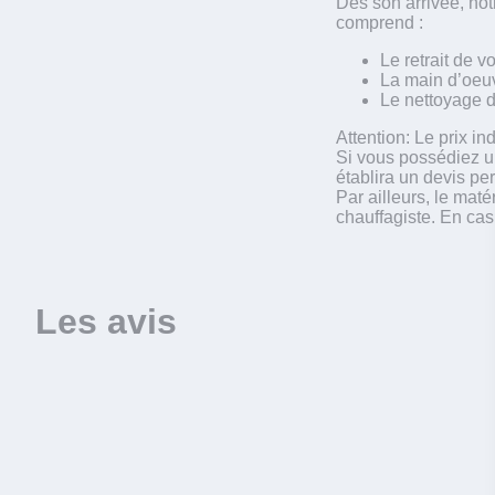
Dès son arrivée, not
comprend :
Le retrait de v
La main d’oeuv
Le nettoyage d
Attention: Le prix i
Si vous possédiez u
établira un devis pe
Par ailleurs, le maté
chauffagiste. En cas
Les avis