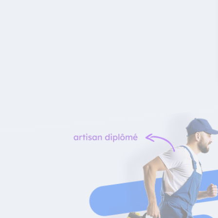
Le bon artisan
au bon moment !