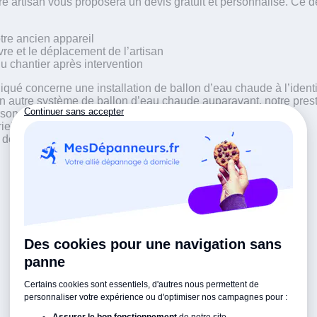
re artisan vous proposera un devis gratuit et personnalisé. Ce d
otre ancien appareil
re et le déplacement de l’artisan
u chantier après intervention
ndiqué concerne une installation de ballon d’eau chaude à l’ident
n autre système de ballon d’eau chaude auparavant, notre prest
rsonnalisé pour la pose.
riel ayant été acheté par vos soins, il n’est pas garanti par le
 de panne, adressez-vous à votre fournisseur.