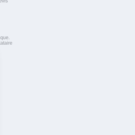
evis
ique.
ataire