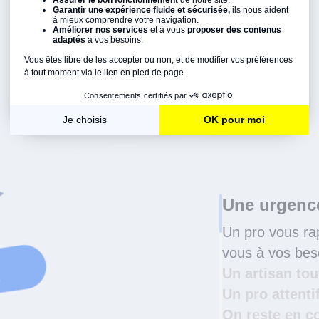
Une urgence
Un pro vous ra
vous à vos beso
Un artisan to
Un pro attenti
On reste en c