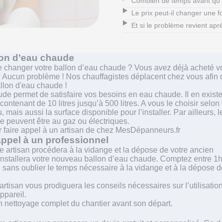
Combien de temps avant qu'
Le prix peut-il changer une f
Et si le problème revient aprè
llon d’eau chaude
 changer votre ballon d’eau chaude ? Vous avez déjà acheté v
Aucun problème ! Nos chauffagistes déplacent chez vous afin 
llon d'eau chaude !
de permet de satisfaire vos besoins en eau chaude. Il en exist
ntenant de 10 litres jusqu’à 500 litres. A vous le choisir selon 
mais aussi la surface disponible pour l’installer. Par ailleurs, l
e peuvent être au gaz ou électriques.
r faire appel à un artisan de chez MesDépanneurs.fr
appel à un professionnel
re artisan procédera à la vidange et la dépose de votre ancien
l installera votre nouveau ballon d’eau chaude. Comptez entre 1h
, sans oublier le temps nécessaire à la vidange et à la dépose d
artisan vous prodiguera les conseils nécessaires sur l’utilisation
appareil.
 un nettoyage complet du chantier avant son départ.