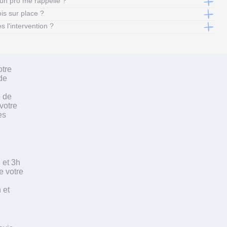
un pro me rappelle ?
ois sur place ?
s l'intervention ?
otre
de
e de
votre
es
 et 3h
e votre
 et