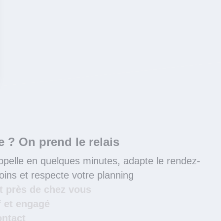
 ? On prend le relais
ppelle en quelques minutes, adapte le rendez-
ins et respecte votre planning
ut près de chez vous
f et engagé
ontact