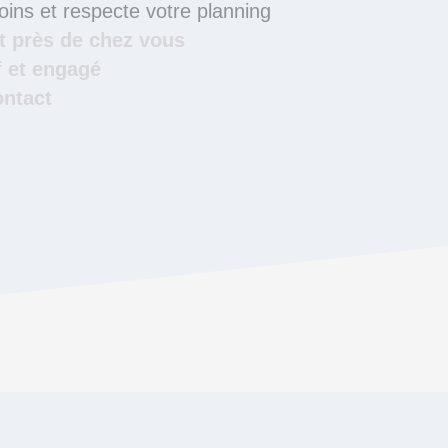
ins et respecte votre planning
ut près de chez vous
f et engagé
ontact