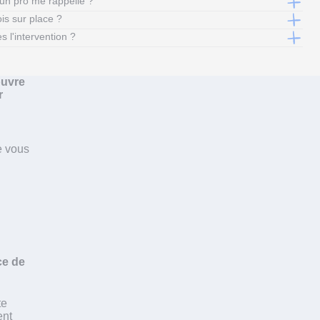
un pro me rappelle ?
ois sur place ?
s l'intervention ?
ouvre
r
 vous
ce de
te
ent