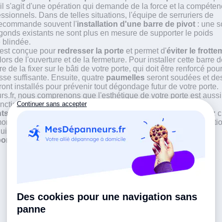
 il s'agit d'une opération qui demande de la force et la compéte
ssionnels. Dans de telles situations, l'équipe de serruriers de
ecommande souvent l'
installation d'une barre de pivot
: une s
 gonds existants ne sont plus en mesure de supporter le poids
e blindée.
 est conçue pour
redresser la porte
et permet d'
éviter le frott
lors de l'ouverture et de la fermeture. Pour installer cette barre 
re de la fixer sur le bâti de votre porte, qui doit être renforcé pou
sse suffisante. Ensuite, quatre
paumelles
seront soudées et de
ont installés pour prévenir tout dégondage futur de votre porte.
fr, nous comprenons que l'esthétique de votre porte est aussi
nctionnalité. C'est pour cette raison que nos serruriers vous
ts coloris
pour la barre de pivot. De cette façon, vous pouvez c
monise le mieux avec l'ensemble de votre logement. La réparati
ui s'affaisse n'aura donc
aucune incidence sur l'apparence
orte et de votre domicile.