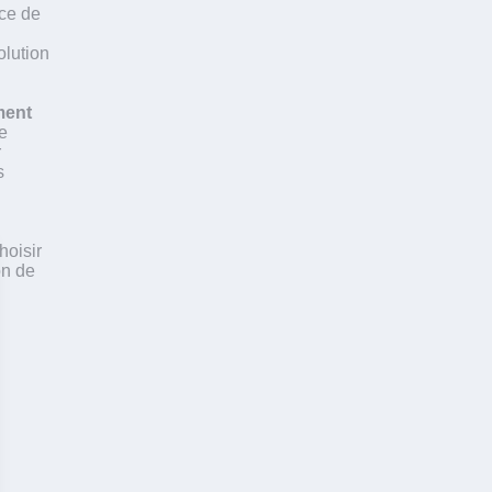
nce de
olution
ement
de
r
s
hoisir
on de