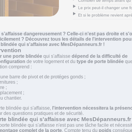
Combien de temps avant qu'
Le prix peut-il changer une f
Et si le problème revient aprè
 s’affaisse dangereusement ? Celle-ci n'est pas droite et s'
ficilement ? Découvrez tous les détails de l'intervention pou
 blindée qui s'affaisse avec MesDépanneurs.fr !
ervention
er une porte blindée
qui s'affaisse
dépend de la difficulté de
nfiguration
de votre logement et du
type de porte blindée
que
tion comprend :
d'une barre de pivot et de protéges gonds ;
rnitures ;
re ;
éplacement ;
u chantier.
te blindée qui s'affaisse,
l'intervention nécessitera la présen
r des questions pratiques et de sécurité.
te blindée qui s'affaisse avec MesDépanneurs.fr
orte blindée qui s'affaisse n'est pas une tâche facile et nécessi
ontage complet de la porte
. Compte tenu du
poids
conséqu