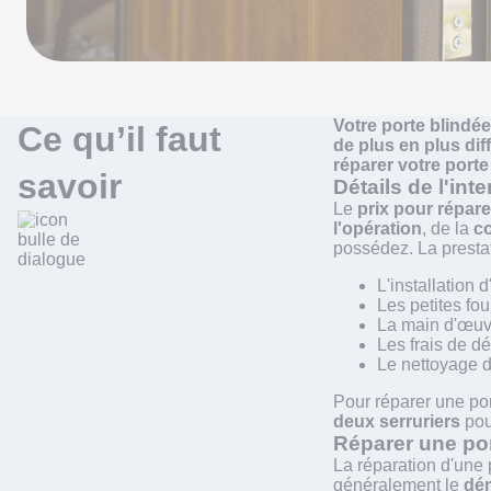
Votre porte blindée
Ce qu’il faut
de plus en plus dif
réparer votre porte
savoir
Détails de l'int
Le
prix pour répar
l'opération
, de la
co
possédez. La presta
L'installation 
Les petites fou
La main d'œuv
Les frais de d
Le nettoyage d
Pour réparer une por
deux serruriers
pou
Réparer une por
La réparation d'une p
généralement le
dém