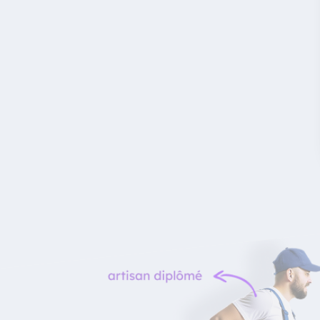
Le bon artisan
au bon moment !