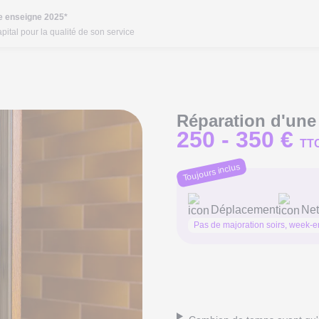
re enseigne 2025*
pital pour la qualité de son service
Réparation d'une 
250 -
350 €
TT
Toujours inclus
Déplacement
Net
Pas de majoration soirs, week-en