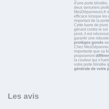
d'une porte blindée,
deux serruriers profe
MesDépanneurs.fr r
efficace lorsque les
important de la port
Cette barre de pivot
gênant contre le sol 
pivot, il est nécessai
garantir une robuste
protèges gonds
ser
Chez MesDépanneurs.
importante que sa fo
proposeront
différen
la couleur qui s'har
votre porte blindée q
générale de votre p
Les avis