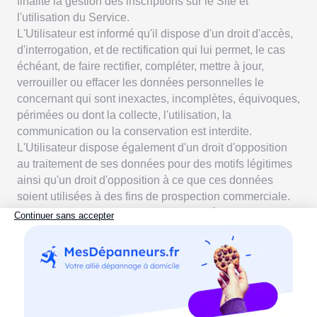
finalité la gestion des inscriptions sur le Site et
l'utilisation du Service.
L'Utilisateur est informé qu'il dispose d'un droit d'accès,
d'interrogation, et de rectification qui lui permet, le cas
échéant, de faire rectifier, compléter, mettre à jour,
verrouiller ou effacer les données personnelles le
concernant qui sont inexactes, incomplètes, équivoques,
périmées ou dont la collecte, l'utilisation, la
communication ou la conservation est interdite.
L'Utilisateur dispose également d'un droit d'opposition
au traitement de ses données pour des motifs légitimes
ainsi qu'un droit d'opposition à ce que ces données
soient utilisées à des fins de prospection commerciale.
L'ensemble de ces droits s'exerce auprès de
MESDEPANNEURS.FR, par courrier postal
accompagné d'une copie d'un titre d'identité comportant
une signature à l'adresse suivante :
MESDEPANNEURS.FR 23, rue du Départ 75014 Paris
ou par mél à l'adresse suivante :
contact@mesdepanneurs.fr
.