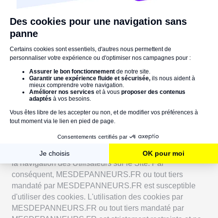
L'Utilisateur est informé que l'utilisation de ses données
personnelles qu'il pourrait communiquer est réservée à
MESDEPANNEURS.FR mais qu'elles sont susceptibles
de faire l'objet d'un partage avec certains de ses
partenaires et sous-traitants, dans la mesure nécessaire
à l'accomplissement des Conditions Générales
d'Utilisation ou pour des finalités commerciales. Ces
données personnelles ne pourront être divulguées à des
tiers autres que ceux qui hébergent, participent à
l'édition ou au fonctionnement du Site et à l'exécution du
Service.
En outre, certaines données personnelles permettant
une identification indirecte peuvent également être
collectées et traitées afin de mieux gérer la connexion et
la navigation des Utilisateurs sur le Site. Par
conséquent, MESDEPANNEURS.FR ou tout tiers
mandaté par MESDEPANNEURS.FR est susceptible
d'utiliser des cookies. L'utilisation des cookies par
MESDEPANNEURS.FR ou tout tiers mandaté par