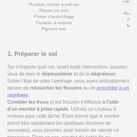
Trame (
Rouleau mohair à poil ras
Mo
Platoirr en inox
Ponceu
Primer d'accrochage
Roul
Couteau à enduire
Masq
Pigment noir
1. Préparer le sol
Sur n'importe quel sol, avant toute intervention, assurez-
vous de bien le
dépoussiérer
et de le
dégraisser
.
Selon l'état de votre carrelage, vous aurez probablement
besoin de
reboucher les fissures
ou de
procéder à un
ragréage
.
Combler les trous
et les fissures s'effectue
à l'aide
d'un mortier à prise rapide
. Utilisez un couteau à
enduire pour cette tâche. Étant donné que le mortier
prend très rapidement (en quelques dizaines de
secondes), vous pourriez avoir besoin de ralentir ce