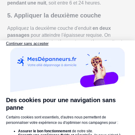
pendant une nuit
, soit entre 6 et 24 heures.
5. Appliquer la deuxième couche
Appliquez la deuxième couche d'enduit
en deux
passages
pour atteindre l'épaisseur requise. On
commence la seconde dès que la première ne colle plus
aux doigts, c'est-à-dire
à 30 minutes d'intervalle
.
L'effet final dépendra de la
technique du platoir
: geste
et inclinaison.
Laissez sécher pendant 48 heures
pour que l'enduit
durcisse en profondeur.