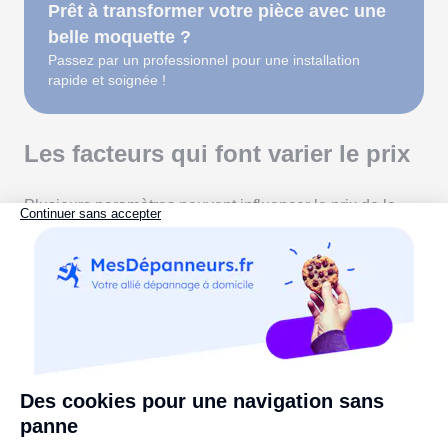
Prêt à transformer votre pièce avec une
belle moquette ?
Passez par un professionnel pour une installation
rapide et soignée !
Les facteurs qui font varier le prix
Plusieurs paramètres peuvent influencer le prix de la
moquette, qu'il s'agisse de la fourniture, de la pose, ou
des deux. Voici les principaux éléments à prendre en
compte :
Type de moquette :
le type de moquette (en rouleau,
en dalles, en lames, etc.) a un impact significatif sur le
coût. Par exemple, les moquettes en rouleau sont
souvent moins chères à poser que les dalles ou les
lames, qui nécessitent des découpes plus précises.
Matériau et fibre :
le matériau utilisé pour la
moquette influe sur le prix. Les fibres en
polypropylène et en nylon sont généralement plus