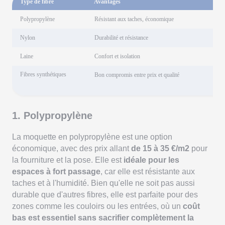
Type de fibre
Avantages
P
Polypropylène
Résistant aux taches, économique
1
Nylon
Durabilité et résistance
3
Laine
Confort et isolation
8
Fibres synthétiques
4
Bon compromis entre prix et qualité
1. Polypropylène
La moquette en polypropylène est une option
économique, avec des prix allant
de
15 à 35 €/m2
pour
la fourniture et la pose. Elle est
idéale pour les
espaces à fort passage
, car elle est résistante aux
taches et à l'humidité. Bien qu'elle ne soit pas aussi
durable que d'autres fibres, elle est parfaite pour des
zones comme les couloirs ou les entrées, où un
coût
bas est essentiel sans sacrifier complètement la