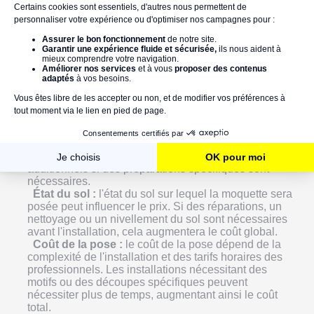
abordables, tandis que les moquettes en laine, qui
offrent une meilleure qualité et durabilité, se situent
dans une gamme de prix plus élevée.
Qualité de la moquette :
la qualité de la moquette
est un facteur clé. Les moquettes d'entrée de gamme
sont moins chères, mais peuvent s'user plus
rapidement. Les moquettes haut de gamme, bien
qu'elles coûtent plus cher, offrent une longévité et un
confort supérieurs.
Surface à couvrir :
la taille de la surface à recouvrir
a également un impact sur le coût total. Plus la
superficie est grande, plus le prix par mètre carré peut
diminuer, mais cela peut aussi entraîner des coûts
additionnels si des préparations spécifiques sont
nécessaires.
État du sol :
l'état du sol sur lequel la moquette sera
posée peut influencer le prix. Si des réparations, un
nettoyage ou un nivellement du sol sont nécessaires
avant l'installation, cela augmentera le coût global.
Coût de la pose :
le coût de la pose dépend de la
complexité de l'installation et des tarifs horaires des
professionnels. Les installations nécessitant des
motifs ou des découpes spécifiques peuvent
nécessiter plus de temps, augmentant ainsi le coût
total.