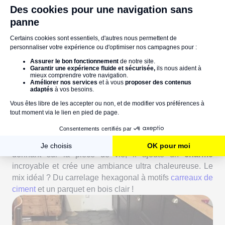
Une superbe perspective!- Vu sur Pinterest
7. En association avec du parquet, pour
réussir le mélange des genres
Carrelage et parquet, c’est l’assurance d’un
mariage
heureux qui fonctionne à la perfection
. En plus d’être
très à la mode, notamment dans les cuisines ouvertes
donnant sur la pièce de vie, il ajoute un
charme
incroyable et crée une ambiance ultra chaleureuse. Le
mix idéal ? Du carrelage hexagonal à motifs
carreaux de
ciment
et un parquet en bois clair !