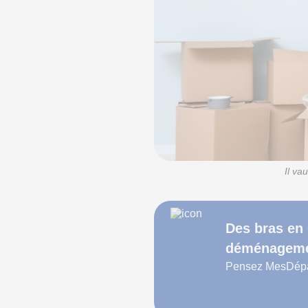
Il va
Des bras en 
déménageme
Pensez MesDépan