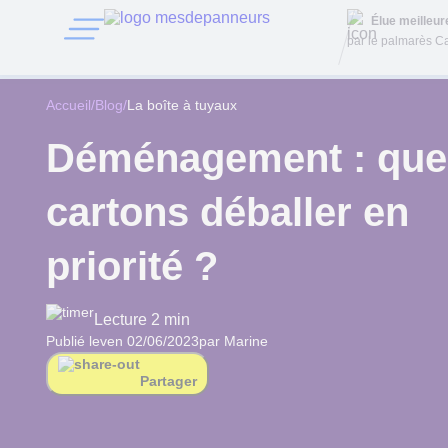
Élue meilleu
par le palmarès Ca
Accueil
/
Blog
/
La boîte à tuyaux
Déménagement : que
cartons déballer en
priorité ?
Lecture 2 min
Publié le
ven 02/06/2023
par Marine
Partager