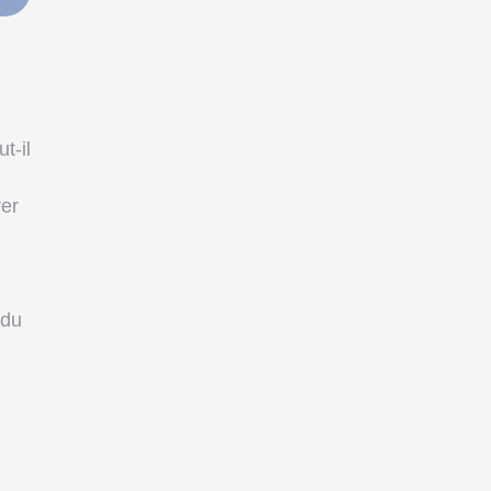
t-il
rer
 du