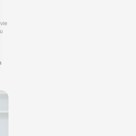
vie
eu
n