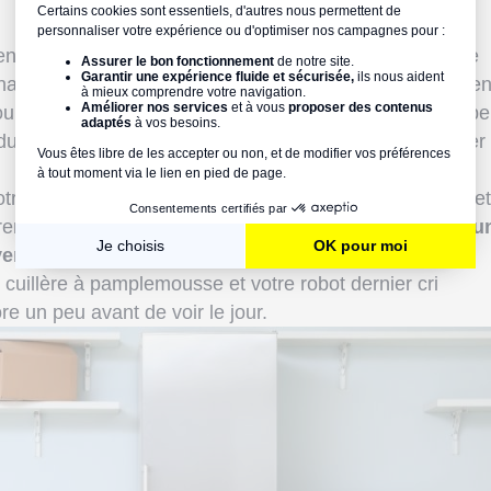
pensables qu'il convient de déballer
en premier lieu
! Le
nagement, nous comprenons très bien que vous ayez en
 vous libérer de la corvée"cuisine" et de pouvoir un p
 dure journée, vousnourrir de fast-food ne peut pas durer
votre cuisine
soit opérationnelle le plus vite possible
et
premiers jours, un "nécessaire de survie" qui comprend
u
erts et une quantité suffisante d'aliments
.
e cuillère à pamplemousse et votre robot dernier cri
re un peu avant de voir le jour.