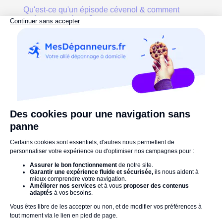
Qu'est-ce qu'un épisode cévenol & comment
protéger sa maison ?
Orage : comment protéger sa maison de la foudre ?
6 conseils pour protéger vos appareils électriques de
la foudre
Références :
Matmut.fr
fr.Luko.eu
LeLynx.fr
Axa.fr
orage
Intempéries
assurance
Commentaires :