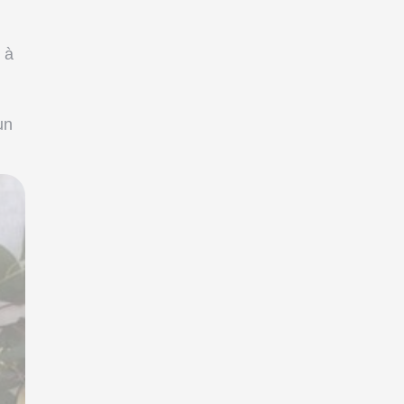
l à
un