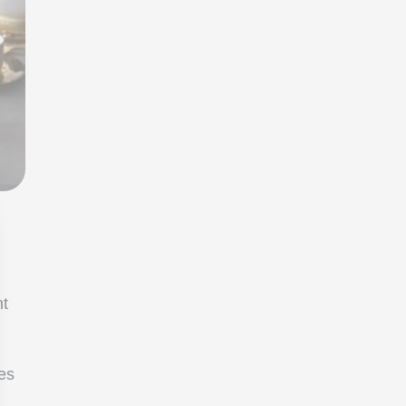
nt
ies