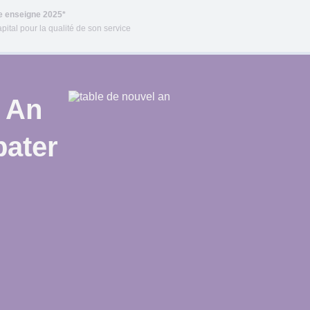
re enseigne 2025*
pital pour la qualité de son service
l An
pater