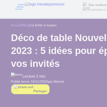
Élue meilleu
par le palmarès Ca
Accueil
/
Blog
/
La boîte à tuyaux
Déco de table Nouve
2023 : 5 idées pour é
vos invités
Lecture 2 min
Publié le
mer 16/11/2022
par Marine
Partager