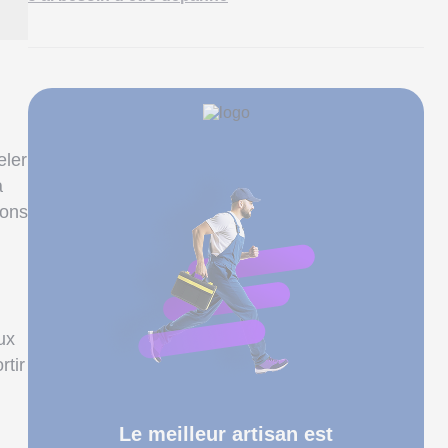
eler
a
vons
ux
rtir
Le meilleur artisan est