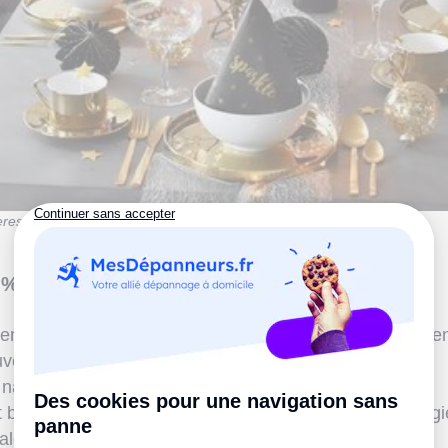
rest.fr
 % hivernal argenté
ement, son cousinl'argent se défend également parfaiteme
uvez ainsi
plonger vos invités dans une ambiance
nappe blanche d'accessoires argentés aux différentes
et brillantes. Enfin, n'oubliez pas de placerquelques boug
aleur dans ce décor qui peut paraître un peu froid.