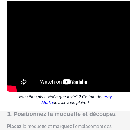
Vous êtes plus "vidéo que texte" ? Ce tuto de
Leroy
Merlin
devrait vous plaire !
3. Positionnez la moquette et découpez
Placez
la moquette et
marquez
l'emplacement des