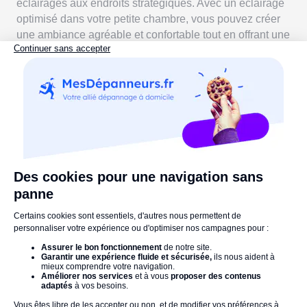
éclairages aux endroits stratégiques. Avec un éclairage
optimisé dans votre petite chambre, vous pouvez créer
une ambiance agréable et confortable tout en offrant une
bonne visibilité.
5. Utilisez des couleurs douces et
lumineuses
Il est souvent recommandé d'utiliser des
couleurs
douces
et des
tons pastel
pour une petite chambre qui
peuvent
agrandir visuellement
l'espace et créer une
ambiance paisible et confortable
. En effet, les
couleurs
vives
ou
sombres
rétrécissent la pièce et
contribuer à accentuer la promiscuité de votre chambre.
Par exemple, le
blanc
est une couleur classique pour
les petites chambres, car il crée une sensation d'espace
et de luminosité, mais vous pouvez aussi opter pour
d'autres couleurs douces telles que le
beige
, le
gris
clair
, le
rose pâle
ou le
bleu ciel
. En plus d'apporter de
la lumière, ces couleurs apporteront une ambiance