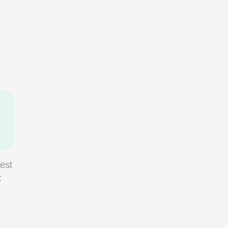
est
: