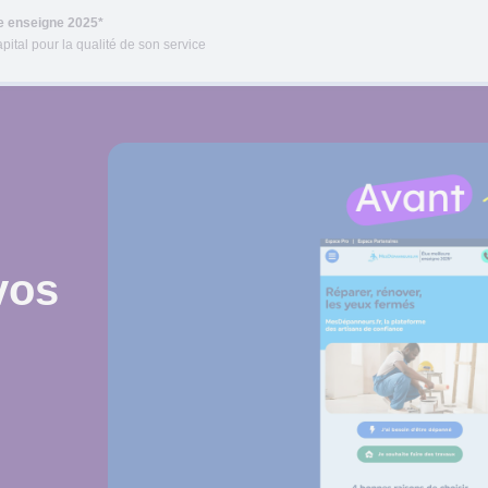
re enseigne 2025*
pital pour la qualité de son service
vos