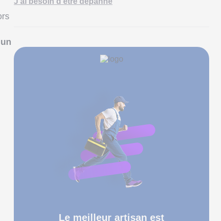
J'ai besoin d'être dépanné
ors
 un
Le meilleur artisan est