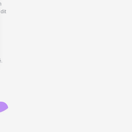
n
dit
é.