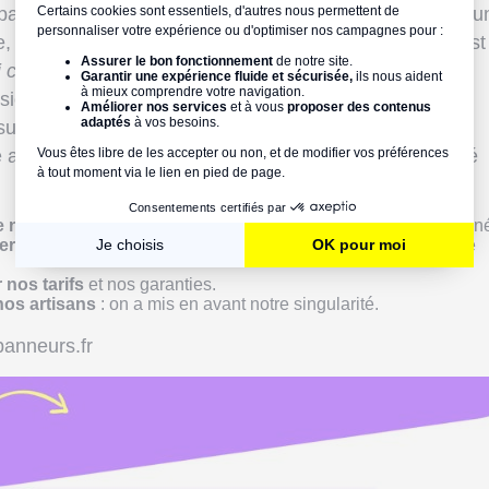
rt, on pensait juste moderniser 2 ou 3 finitions, juste u
 quelques couleurs… Et puis, de fil en aiguille, on s’est 
i cette cloison ?
»
ssionnelle oblige,
on a sorti toute la caisse à outils
et
ltat : 6 mois de chantier.
ait sa petite idée derrière la tête, et on a tout intégré
de nos rendez-vous
, que vous appréciez tant : un logo redessin
er
, une navigation plus fluide : on a revu toute notre plomberie
 nos tarifs
et nos garanties.
os artisans
: on a mis en avant notre singularité.
anneurs.fr