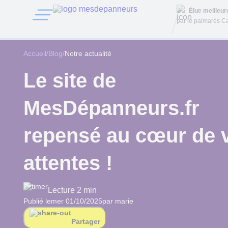
Élue meilleu
par le palmarès Ca
Accueil
/
Blog
/
Notre actualité
Le site de
MesDépanneurs.fr
repensé au cœur de 
attentes !
Lecture 2 min
Publié le
mer 01/10/2025
par marie
Partager