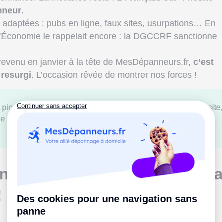
nneur
.
t adaptées : pubs en ligne, faux sites, usurpations… En
e l’Économie le rappelait encore : la DGCCRF sanctionne
revenu en janvier à la tête de MesDépanneurs.fr,
c’est
 resurgi
. L’occasion rêvée de montrer nos forces !
t pionnier. En 2025, on est devenu la référence.Ce nouveau site
de le montrer.
on voulait juste repeindre… ç
!