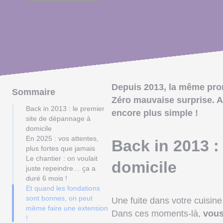
Depuis 2013, la même prom
Sommaire
Zéro mauvaise surprise. A
Back in 2013 : le premier
encore plus simple !
site de dépannage à
domicile
En 2025 : vos attentes,
Back in 2013 :
plus fortes que jamais
Le chantier : on voulait
domicile
juste repeindre… ça a
duré 6 mois !
Et quand les fondations
sont bonnes, on peut
Une fuite dans votre cuisi
même faire une extension
Dans ces moments-là,
vous
!