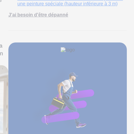
e
une peinture spéciale (hauteur inférieure à 3 m)
J'ai besoin d'être dépanné
a
on