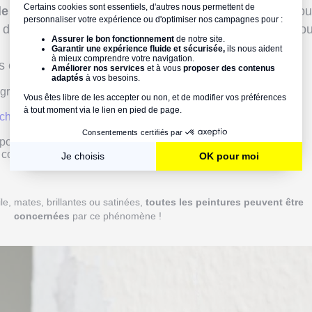
 de tout recommencer dezéro
! Soyez certain que si vo
s défauts seulement par endroits,ils se généraliseront so
es étapes suivantes.
rattant la peinture actuelle, puis en ponçant et enbrossant la
chant les trous
et en appliquant un enduit de lissage ou multi-
our favoriser l'adhérence.
 couches de peinture.
uile, mates, brillantes ou satinées,
toutes les peintures peuvent être
concernées
par ce phénomène !