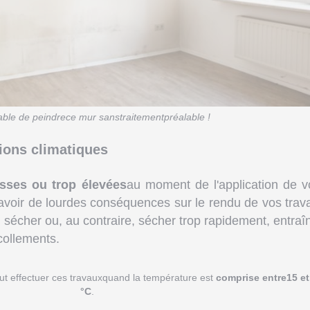
ble de peindrece mur sanstraitementpréalable !
ions climatiques
sses ou trop élevées
au moment de l'application de v
 avoir de lourdes conséquences sur le rendu de vos trav
l sécher ou, au contraire, sécher trop rapidement, entraî
collements.
faut effectuer ces travauxquand la température est
comprise entre15 e
°C
.