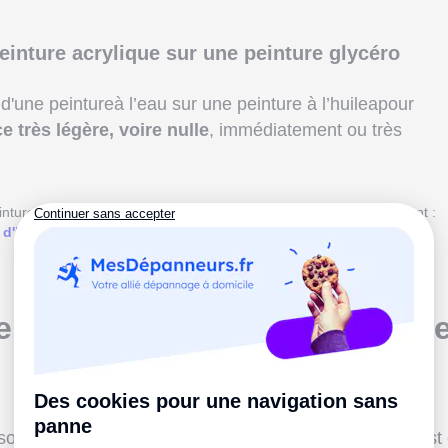
peinture acrylique sur une peinture glycéro
 d'une peintureà l’eau sur une peinture à l’huileapour
 très légère, voire nulle
, immédiatement ou très
nture n'a aucune chance. Pour comprendre et agir, lisez également :
 d'humidité : quelles causes possibles & que faire ?
r une peinture qui se décoll
olution pour remédier à un décollement de peinture est