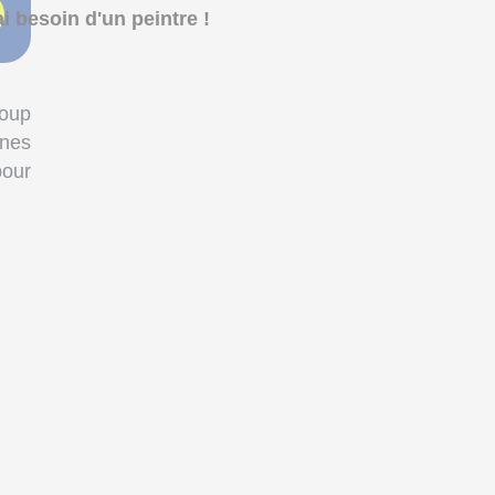
ai besoin d'un peintre !
coup
nnes
pour