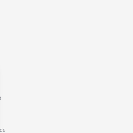
e
 de