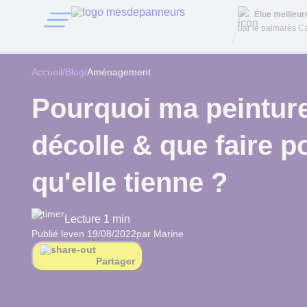
Élue meilleu
par le palmarès Ca
Accueil
/
Blog
/
Aménagement
Pourquoi ma peintur
décolle & que faire p
qu'elle tienne ?
Lecture 1 min
Publié le
ven 19/08/2022
par Marine
Partager