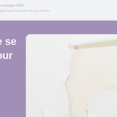
re enseigne 2025*
pital pour la qualité de son service
e se
our