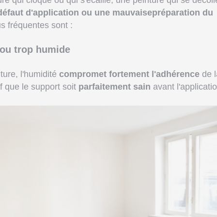
 qui cloque ou qui s'écaille, une peinture qui se décoll
défaut d'application ou une mauvaisepréparation du
us fréquentes sont :
 ou trop humide
ure, l'humidité
compromet fortement l'adhérence
de l
if que le support soit
parfaitement sain
avant l'applicati