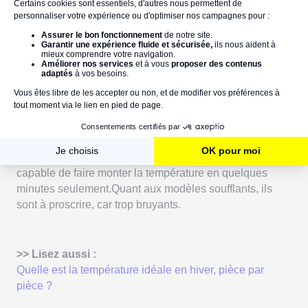
L'Agence de l'Environnement et de la Maîtrise de
l'Énergie (ADEME) a émis un certain nombre de
préconisations en matière de températures
, pièce par
pièce. Si elle recommande
22° C dans l'espace salle
de bain
pendant son utilisation, la température
"qui
donne envie de se blottir sous la couette"
est de
seulement 17° C dans la chambre !
Dur dur, alors, de trouver un compromis...À moins que la
solution ne se trouve dans un moyen de
chauffage
rapide et enveloppant
, comme le sèche-serviette,
capable de faire monter la température en quelques
minutes seulement.Quant aux modèles soufflants, ils
sont à proscrire, car trop bruyants.
>> Lisez aussi :
Quelle est la température idéale en hiver, pièce par
pièce ?