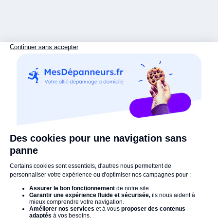
Facturation simple et transparente
: Le règlement se fait
🧐 Vous n’avez pas encore identifié la cause de la panne ?
une fois l’intervention finalisée, sur place ou en ligne. Facture
Pas de souci !
Nous proposons un service spécifique de
envoyée sous 48 h.
recherche de panne PAC piscine AIR/EAU
.
Le technicien
inspecte l’équipement
,
teste chaque composan
t et
Comptez entre 1 et 2 heures d’intervention, selon la complexité
localise précisément l’origine du problème
. Ce diagnostic
de la réparation et l’accès à votre pompe à chaleur air/eau de
est facturé à part pour garantir un travail objectif et adapté.
piscine.
Le bon artisan
au bon moment !