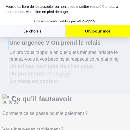
Une urgence ? On prend le relais
Un pro vous rappelle en quelques minutes, adapte le
rendez-vous à vos besoins et respecte votre planning
Un artisan tout près de chez vous
Un pro attentif et engagé
On reste en contact
Ce qu'il faut
savoir
Comment ça se passe pour le paiement ?
C’est simple. Vous pouvez régler sur place à la fin de l’intervention,
par carte bancaire, chèque ou espèces.
Vous préférez tout faire en
ligne ? C’est possible aussi. Lors de la réservation, une
Vous intervenez rapidement ?