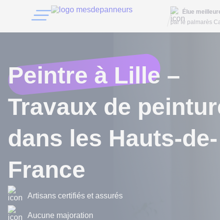
Élue meilleu
par le palmarès Ca
Peintre à Lille
–
Travaux de peintur
dans les Hauts-de-
France
Artisans certifiés et assurés
Aucune majoration