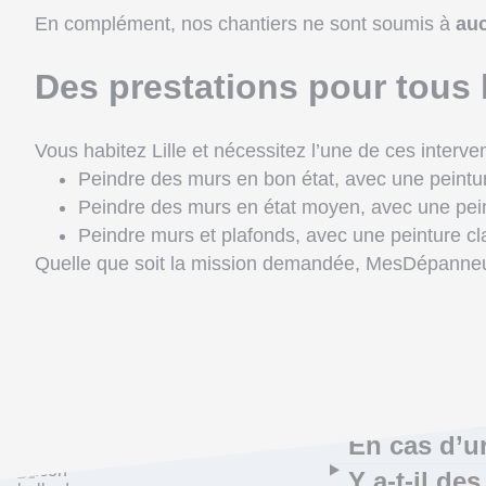
En complément, nos chantiers ne sont soumis à
auc
Des prestations pour tous 
Vous habitez Lille et nécessitez l’une de ces interve
Peindre des murs en bon état, avec une peintur
Peindre des murs en état moyen, avec une pein
Peindre murs et plafonds, avec une peinture cl
Quelle que soit la mission demandée, MesDépanneu
Comment r
Ce qui vous trotte
Dois-je pay
encore dans la
Puis-je cho
tête
En cas d’u
Y a-t-il de