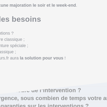
une majoration le soir et le week-end
.
les besoins
ntions ?
e classique ;
ture spéciale ;
assique ;
rs.fr aura
la solution pour vous
!
égler mon dépannage ?
er l’intervention tout de suite ?
isir l’heure de l’intervention ?
rgence, sous combien de temps votre art
s garanties sur les interventions ?