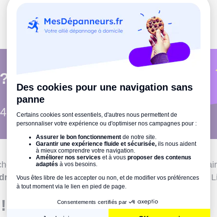
 ?
24h/24
chef-lieu des Hauts-de-France ? Vous prévoyez de refa
ndre
? Trouvez un peintre professionnel et compétent à
L
!