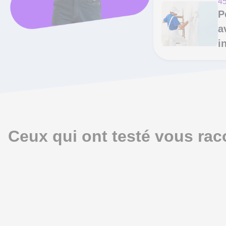
45
P
a
i
Ceux qui ont testé vous rac