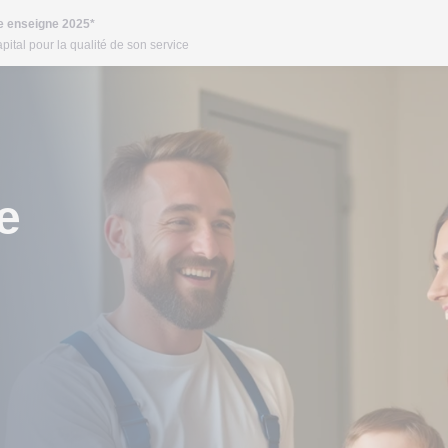
re enseigne 2025*
pital pour la qualité de son service
e