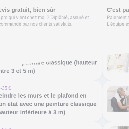
vis gratuit, bien sûr
C'est pa
 pro qui vient chez moi ? Diplômé, assuré et
Paiement a
commandé par nos clients satisfaits.
L'équipe es
-55 €
eindre un plafond en mauvais état
vec une peinture classique (hauteur
ntre 3 et 5 m)
-35 €
eindre les murs et le plafond en
on état avec une peinture classique
hauteur inférieure à 3 m)