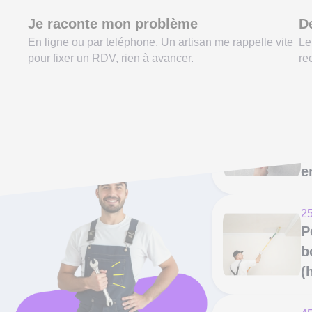
Je raconte mon problème
De
En ligne ou par teléphone. Un artisan me rappelle vite
Le
pour fixer un RDV, rien à avancer.
re
On répare ça tous
50
P
les jours à Lille !
a
e
25
P
b
(