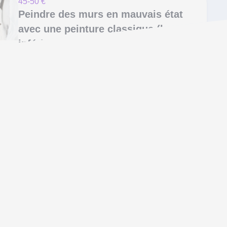
45-50 €
Peindre des murs en mauvais état
avec une peinture classique (hauteur
inférieure à 3 m)
Toutes les interventions