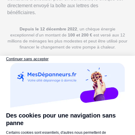
directement envoyé la boîte aux lettres des
bénéficiaires.
Depuis le 12 décembre 2022
, un chèque énergie
exceptionnel d'un montant de
100 et 200 €
est versé aux 12
millions de ménages les plus modestes et peut être utilisé pour
financer le changement de votre pompe à chaleur.
6. Aides locales
Il est également possible d'obtenir des subventions
locales supplémentaires de la part
des départements
et des municipalités
pour installer une pompe à
chaleur. Pour en savoir plus, renseignez-vous auprès de
votre mairie, votre préfecture ou
des
ADIL
/
ANIL
(Agences Départementales et Nationales
pour l'Information sur le Logement).
Vous connaissez maintenant toutes les aides à votre