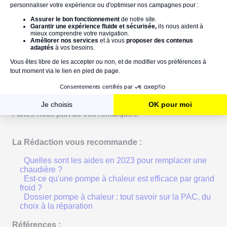
disposition pour remplacer votre chaudière par une
pompe à chaleur. Sachez que
ces aides sont, pour la
plupart, cumulables entre elles
. Alors, après avoir
vérifié votre éligibilité, n'hésitez pas à toutes les
solliciter. Une fois installée, votre pompe à chaleur vous
permettra de réduire
vos dépenses énergétiques
,
rentabilisant ainsi rapidement votre investissement.
Vous avez une expérience à partager ou une question ?
Faites-nous part de vos remarques.
La Rédaction vous recommande :
Quelles sont les aides en 2023 pour remplacer une
chaudière ?
Est-ce qu'une pompe à chaleur est efficace par grand
froid ?
Dossier pompe à chaleur : tout savoir sur la PAC, du
choix à la réparation
Références :