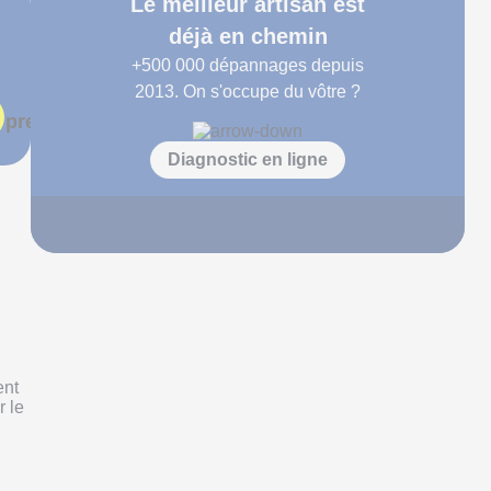
Le meilleur artisan est
déjà en chemin
+500 000
dépannages depuis
2013. On s'occupe du vôtre ?
 prends rendez-vous
Diagnostic en ligne
ent
r le