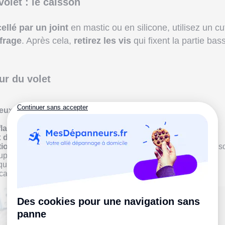
olet : le caisson
ellé par un joint
en mastic ou en silicone, utilisez un cu
frage
. Après cela,
retirez les vis
qui fixent la partie bas
ur du volet
eux attaches tablier
sur l'axe d'enroulement.
flasques
(deux plaques en métal) : détachez-les.
 de mousse isolante
situés à côté des flasques.
tion
du moteur avec une pince coupante (en toute sécurité puis
pé le courant).
ui maintiennent le moteur et l'axe.
apable de retirer l'
axe du moteur
facilement.