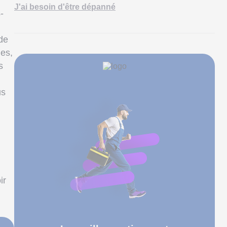
J'ai besoin d'être dépanné
-
.
de
nes,
s
us
ir