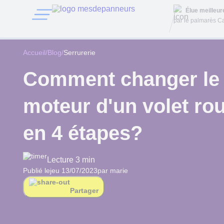
Élue meilleu
par le palmarès Ca
Accueil
/
Blog
/
Serrurerie
Comment changer le
moteur d'un volet rou
en 4 étapes?
Lecture 3 min
Publié le
jeu 13/07/2023
par marie
Partager