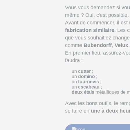
Vous vous demandez si vous
même ? Oui, c'est possible.
Avant de commencer, il est u
fabrication similaire
. Les 
que vous souhaitiez changer
comme
Bubendorff
,
Velux
En premier lieu, assurez-vou
faudra :
un
cutter
;
un
domino
;
un
tournevis
;
un
escabeau
;
deux étais
métalliques de ma
Avec les bons outils, le rem
se faire en
une à deux heu