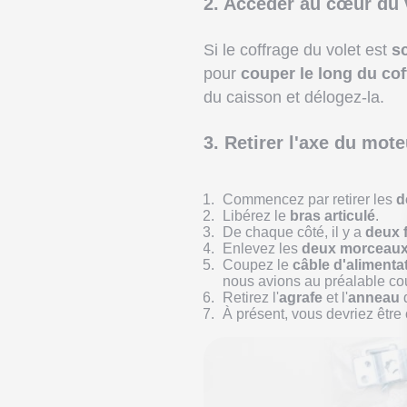
2. Accéder au cœur du v
Si le coffrage du volet est
sc
pour
couper le long du cof
du caisson et délogez-la.
3. Retirer l'axe du mote
Commencez par
retirer les
d
Libérez le
bras articulé
.
De chaque côté, il y a
deux 
Enlevez les
deux morceaux
Coupez le
câble d'alimenta
nous avions au préalable cou
Retirez l'
agrafe
et l'
anneau
q
À présent, vous devriez être c