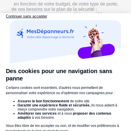
en fonction de votre budget, de votre type de porte,
de vos besoins sur le plan de la sécurité ;
parmi des serrures et des matériaux certifiés
auxquels il a accès, souvent de meilleure qualité que
ceux que l’on trouve dans les commerces.
Faire appel à un serrurier, c'est aussi éviter les tracas
après l'installation. Imaginez que votre porte présente un
dysfonctionnement après l'intervention : pas de panique
! Si l'installation a été réalisée par un
serrurier certifié
,
vous bénéficiez d'un
service après-vente gratuit
. Chez
MesDépanneurs.fr, par exemple, un simple appel au
service client suffit pour résoudre le problème.
Et
si le matériel fourni par le professionnel ne
fonctionne pas comme prévu
, c’est encore lui qui
prend en charge la garantie. Vous n'aurez pas à
contacter directement le fabricant ou le site où vous avez
acheté la pièce — il est bien plus simple de
rappeler
l'expert qui a fait l'installation
!