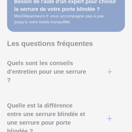
Besoin de l'aide d'un expert pour choisir
la serrure de votre porte blindée ?
MesDépanneurs.fr vous accompagne pas à pas,
jusqu'à votre totale tranquillité.
Les questions fréquentes
Quels sont les conseils
d'entretien pour une serrure
?
Pour assurer une plus longue durée de vie à votre
serrure, suivez ces conseils : effectuez un entretien
régulier en nettoyant et lubrifiant la serrure deux fois par
Quelle est la différence
an, à la fin de l'été et au printemps. Nettoyez les serrures
en douceur avec une brosse douce et un dégraissant
entre une serrure blindée et
non agressif, puis utilisez un lubrifiant spécifique pour
une serrure pour porte
graisser les parties mobiles (attention, certains produits
peuvent causer des dommages irréversibles au
blindée ?