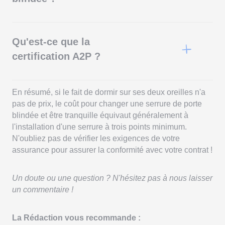
mécanisme). Protégez les serrures contre les conditions
froides et hivernales (caches, produits anti-gel,
Une serrure pour porte blindée est spécialement conçue
lubrifiant).
pour être installée sur une porte blindée, offrant une
sécurité renforcée avec une certification A2P et
Qu'est-ce que la
plusieurs points de verrouillage pour une protection
maximale. Une serrure blindée est une serrure renforcée
certification A2P ?
qui offre une sécurité supplémentaire par rapport aux
serrures standard. Elle peut être montée sur divers types
La certification A2P (Assurance Prévention Protection)
de portes.
est émise par le Centre National de Prévention et de
Protection (CNPP) pour évaluer la conformité et la
En résumé, si le fait de dormir sur ses deux oreilles n'a
qualité de produits tels que les serrures, portes, fenêtres,
pas de prix, le coût pour changer une serrure de porte
volets roulants et portes de garage. Cette certification
blindée et être tranquille équivaut généralement à
comporte trois niveaux de résistance à l'effraction,
l'installation d'une serrure à trois points minimum.
classés de la plus élevée à la moins élevée : A2P**,
A2P, et A2P*. Elle est reconnue par les assureurs et
N'oubliez pas de vérifier les exigences de votre
garantit la performance, la fiabilité et la qualité des
assurance pour assurer la conformité avec votre contrat !
produits certifiés.
Un doute ou une question ? N'hésitez pas à nous laisser
un commentaire !
La Rédaction vous recommande :