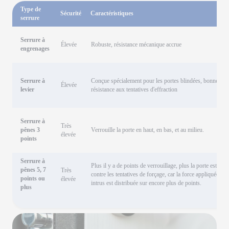
Type de
Sécurité
Caractéristiques
serrure
Serrure à
Élevée
Robuste, résistance mécanique accrue
engrenages
Serrure à
Conçue spécialement pour les portes blindées, bonne
Élevée
levier
résistance aux tentatives d'effraction
Serrure à
Très
pênes 3
Verrouille la porte en haut, en bas, et au milieu.
élevée
points
Serrure à
Plus il y a de points de verrouillage, plus la porte est sécu
pênes 5, 7
Très
contre les tentatives de forçage, car la force appliquée par
points ou
élevée
intrus est distribuée sur encore plus de points.
plus