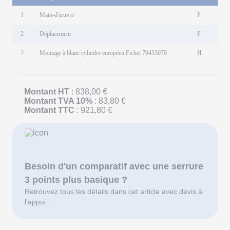
1
Main-d'œuvre
F
2,
2
Déplacement
F
1,
3
Montage à blanc cylindre européen Fichet 70433070
H
1,
Montant HT
: 838,00 €
Montant TVA 10%
: 83,80 €
Montant TTC
: 921,80 €
Besoin d'un comparatif avec une serrure
3 points plus basique ?
Retrouvez tous les détails dans cet article avec devis à
l'appui :