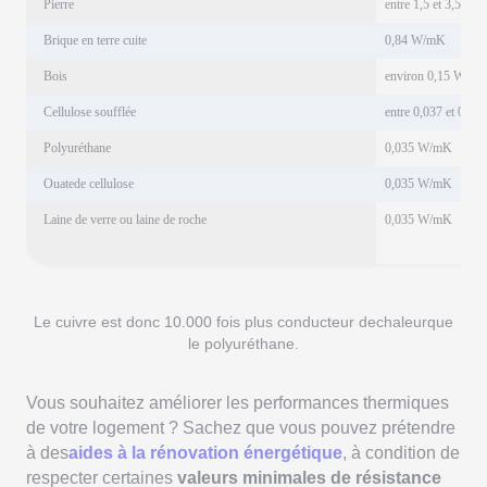
Pierre
entre 1,5 et 3,5 W
Brique en terre cuite
0,84 W/mK
Bois
environ 0,15 W/m
Cellulose soufflée
entre 0,037 et 0,
Polyuréthane
0,035 W/mK
Ouatede cellulose
0,035 W/mK
Laine de verre ou laine de roche
0,035 W/mK
Le cuivre est donc 10.000 fois plus conducteur dechaleurque
le polyuréthane.
Vous souhaitez améliorer les performances thermiques
de votre logement ? Sachez que vous pouvez prétendre
à des
aides à la rénovation énergétique
, à condition de
respecter certaines
valeurs minimales de résistance