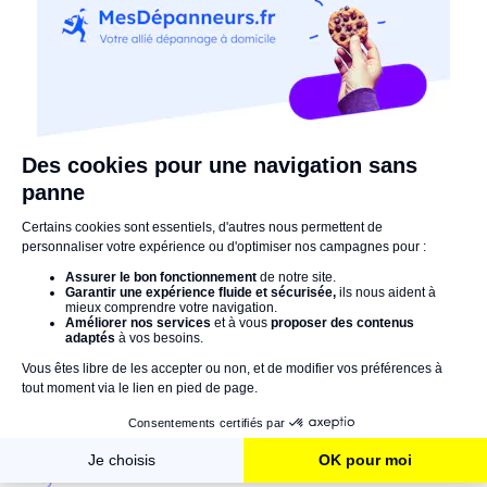
En résumé,lors de l'achat d'un matériau isolant, il est
essentiel de tenir compte de sa résistance thermique et,
par extension de sa conductivité. Il faut savoir que plus
la valeur de cette dernière est faible, plus les
performances d'isolation sont bonnes. Pour ne pas vous
tromper, n'hésitez pas à confier vos travaux à des
professionnels du métier ! Confort et économies
d'énergie sont à la clé !
Un doute ? Une question ? N'hésitez pas à nous laisser
un commentaire !
La Rédaction vous recommande :
Isolation par l'extérieur : avantages, techniques &
aides disponibles
Isoler une cave ou un sous-sol : 3 solutions
performantes
Qu'est-ce qu'un pont thermique & comment l’éliminer
?