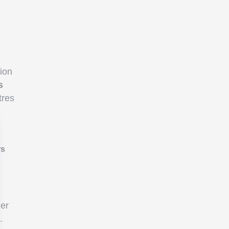
ion
s
tres
rs
ier
.