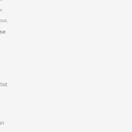
 «
ous.
sse
fait
un