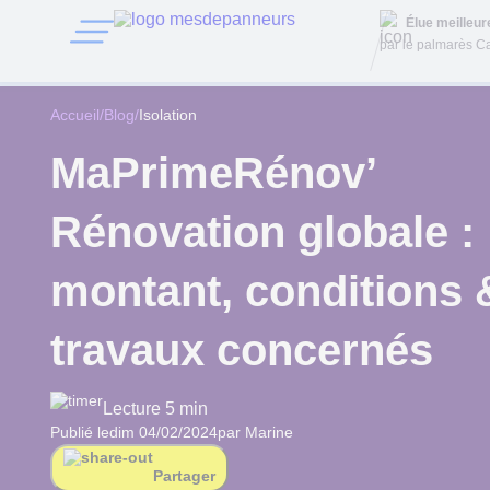
Élue meilleu
par le palmarès Ca
Accueil
/
Blog
/
Isolation
MaPrimeRénov’
Rénovation globale :
montant, conditions 
travaux concernés
Lecture 5 min
Publié le
dim 04/02/2024
par Marine
Partager