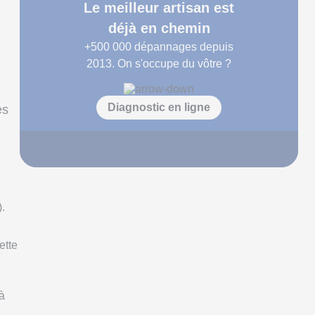
Le meilleur artisan est
déjà en chemin
+500 000
dépannages depuis
2013. On s'occupe du vôtre ?
Diagnostic en ligne
es
).
ette
à