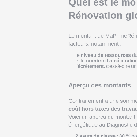
Quel est le m
Rénovation gl
Le montant de MaPrimeRénov
facteurs, notamment :
le
niveau de ressources
du
et le
nombre d'amélioratio
l'
écrêtement
, c'est-à-dire 
Aperçu des montants
Contrairement à une somme 
coût hors taxes des trava
Voici un aperçu du montant 
énergétique au Diagnostic 
2 sauts de classe
: 80 % po