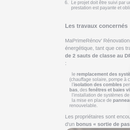
Le projet doit être suivi pa
prestation est payante et obli
Les travaux concernés
MaPrimeRénov’ Rénovation 
énergétique, tant que ces tr
de 2 sauts de classe au D
:
le
remplacement des syst
(chauffage solaire, pompe à ch
l'
isolation des combles
per
bas
, des
fenêtres et baies v
l'installation de systèmes d
la mise en place de
pannea
renouvelable.
Les propriétaires sont enco
d'un
bonus « sortie de pas