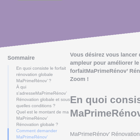
Vous désirez vous lancer 
Sommaire
ampleur pour améliorer le
En quoi consiste le forfait
forfaitMaPrimeRénov’ Rén
rénovation globale
Zoom !
MaPrimeRénov’ ?
À qui
s'adresseMaPrimeRénov’
En quoi consis
Rénovation globale et sous
quelles conditions ?
MaPrimeRénov
Quel est le montant de ma
MaPrimeRénov’
Rénovation globale ?
Comment demander
MaPrimeRénov’ Rénovation 
MaPrimeRénov'