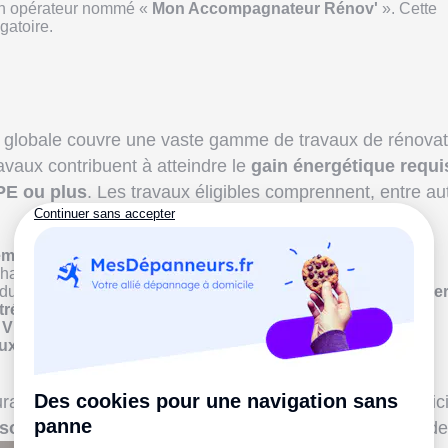
r un opérateur nommé «
Mon Accompagnateur Rénov'
». Cette
gatoire.
globale couvre une vaste gamme de travaux de rénovat
avaux contribuent à atteindre le
gain énergétique requi
PE ou plus
. Les travaux éligibles comprennent, entre au
èmes de chauffage
par des options plus écoresponsables
aleur air/eau ou air/air, d'un poêle à bûches ou à granulés) ;
dus ou aménageables,
des murs par l'extérieur
, des
planche
itrées
;
e
VMC simple ou double-flux
;
ux photovoltaïques
pour produire de l'électricité verte et
uragés à réaliser un « bouquet de travaux » pour bénéfic
soire thermique »
et augmenter le montant de leur aide