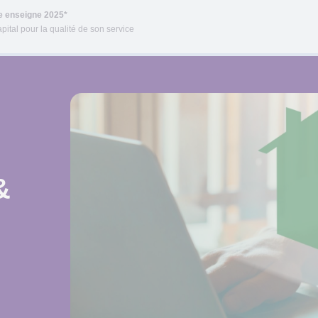
re enseigne 2025*
pital pour la qualité de son service
&