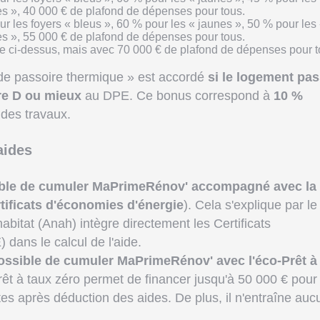
ses », 40 000 € de plafond de dépenses pour tous.
ur les foyers « bleus », 60 % pour les « jaunes », 50 % pour les
ses », 55 000 € de plafond de dépenses pour tous.
e ci-dessus, mais avec 70 000 € de plafond de dépenses pour t
 de passoire thermique » est accordé
si le logement pa
ttre D ou mieux
au DPE. Ce bonus correspond à
10 %
 des travaux.
aides
ible de cumuler MaPrimeRénov' accompagné avec la
tificats d'économies d'énergie
). Cela s'explique par le 
habitat (Anah) intègre directement les Certificats
dans le calcul de l'aide.
ossible de cumuler MaPrimeRénov' avec l'éco-Prêt à
rêt à taux zéro permet de financer jusqu'à 50 000 € pour
es après déduction des aides. De plus, il n'entraîne auc