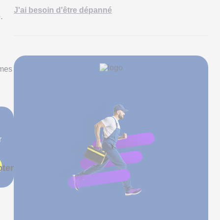
J'ai besoin d'être dépanné
é
.
èmes
r
tenir un devis