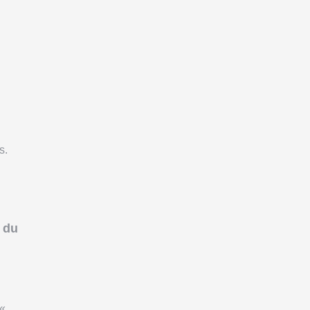
s.
 du
 «