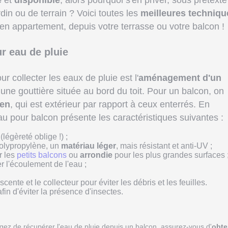
e
et
disponible
, alors pourquoi s'en priver, sous prétexte
in ou de terrain ? Voici toutes les
meilleures techniqu
e en appartement, depuis votre terrasse ou votre balcon !
ur eau de pluie
r collecter les eaux de pluie est l'
aménagement d'un
à une gouttière située au bord du toit. Pour un balcon, on
ien
, qui est extérieur par rapport à ceux enterrés. En
au pour balcon présente les caractéristiques suivantes :
(légèreté oblige !) ;
olypropylène, un
matériau léger
, mais résistant et anti-UV ;
r les
petits balcons
ou
arrondie
pour les plus grandes surfaces 
er l'écoulement de l'eau ;
cente et le collecteur pour éviter les débris et les feuilles.
fin d'éviter la présence d'insectes.
agez de récupérer l'eau de pluie depuis un balcon, assurez-vous d'
obte