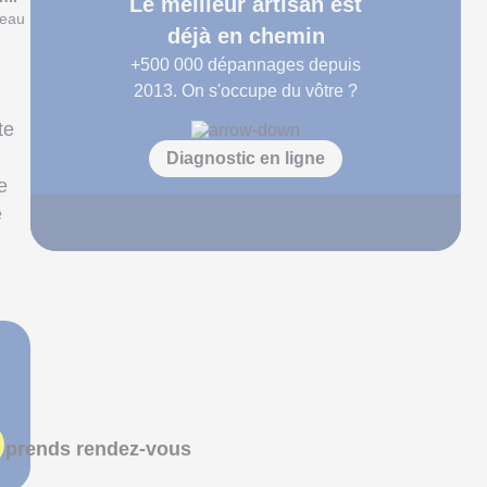
Le meilleur artisan est
reau
déjà en chemin
+500 000
dépannages depuis
2013. On s'occupe du vôtre ?
te
Diagnostic en ligne
e
e
 prends rendez-vous