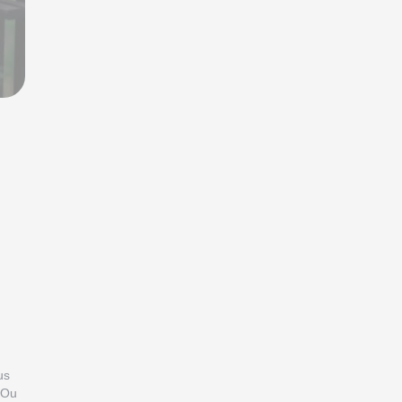
us
. Ou