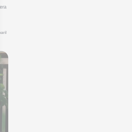
tera
aril