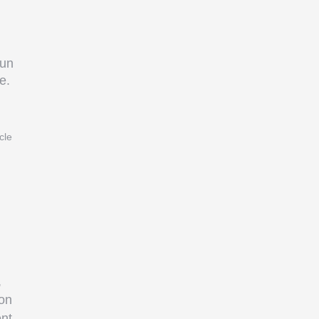
 un
e.
cle
,
Son
nt.