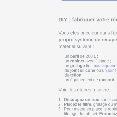
DIY : fabriquer votre r
Vous êtes bricoleur dans l'â
propre système de récupé
matériel suivant :
un
baril
de 200 L ;
un
robinet
avec filetage ;
un
grillage
fin,
moustiquaire
du
joint silicone
ou un
joint
du
téflon
;
un équipement de
raccord
p
Voici les étapes à suivre.
Découpez un trou
sur le co
Placez le filtre
, grillage ou 
Pour mettre en place le robin
filetage du robinet.
Enroulez