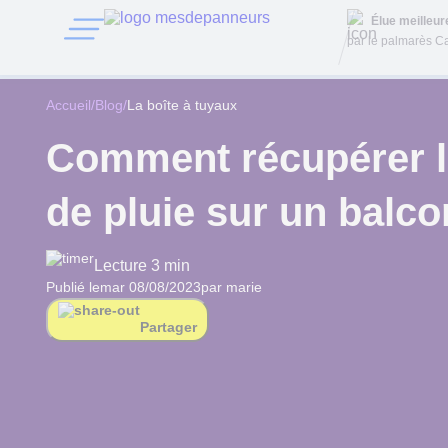
Élue meilleu
par le palmarès Ca
Accueil
/
Blog
/
La boîte à tuyaux
Comment récupérer l
de pluie sur un balco
Lecture 3 min
Publié le
mar 08/08/2023
par marie
Partager