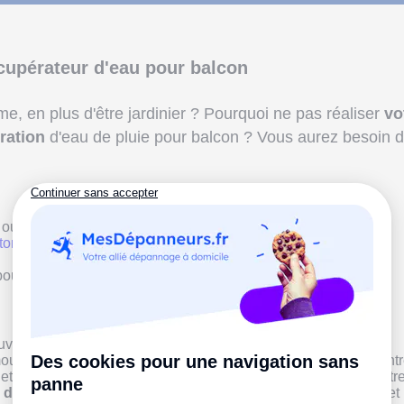
écupérateur d'eau pour balcon
me, en plus d'être jardinier ? Pourquoi ne pas réaliser
vo
ration
d'eau de pluie pour balcon ? Vous aurez besoin 
ou
filtre
pour gouttière ;
 torique
;
our la gouttière (avec système refermable).
uvercle du baril, correspondant au diamètre de la sortie.
moustiquaire sur le trou découpé pour empêcher les débris d'entr
et :
percez un trou
à 10 cm du bas du baril, adapté au diamètr
 du téflon
autour du filetage.
Insérez le joint
torique.
Vissez
et