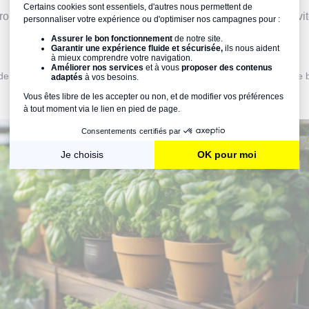
ron 10 cm du haut du baril pour évacuer l'excès d'eau. Cela évi
e l'
hiver
,
videz
votre récupérateur d'eau. Si l'eau gèle à l'intérieur, le b
pourrait se
fissurer
.