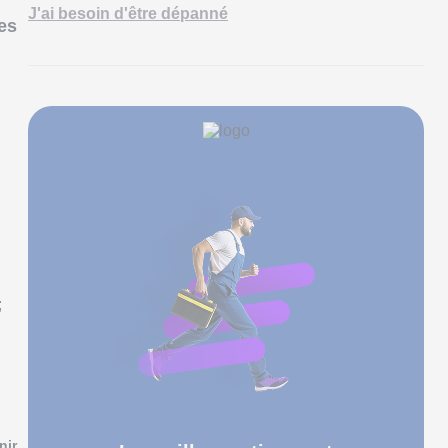
J'ai besoin d'être dépanné
es
;
nir