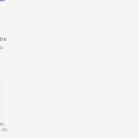
tre
du
er.
e du