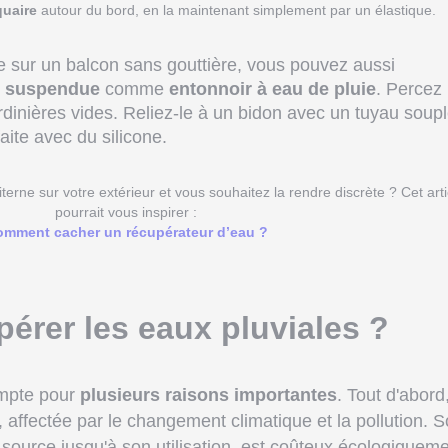
quaire
autour du bord, en la maintenant simplement par un élastique.
ie sur un balcon sans gouttière, vous pouvez aussi
re suspendue
comme
entonnoir à eau de pluie
. Percez
dinières vides. Reliez-le à un bidon avec un tuyau soupl
ite avec du silicone.
iterne sur votre extérieur et vous souhaitez la rendre discrète ? Cet arti
pourrait vous inspirer :
mment cacher un récupérateur d’eau ?
érer les eaux pluviales ?
ompte pour
plusieurs raisons importantes
. Tout d'abord
, affectée par le changement climatique et la pollution. 
 source jusqu'à son utilisation, est coûteux écologiqueme