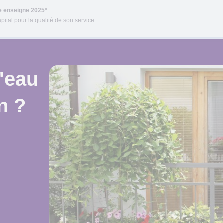
re enseigne 2025*
pital pour la qualité de son service
'eau
n ?