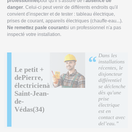
professionnel
pour qu'il s'assure de l'
absence de
danger
. Celui-ci peut venir de différents endroits qu'il
convient d'inspecter et de tester : tableau électrique,
prises de courant, appareils électriques (chauffe-eau...).
Ne remettez pasle courant
si un professionnel n'a pas
inspecté votre installation.
Dans les
“
installations
récentes, le
Le petit +
disjoncteur
dePierre,
différentiel
électricienà
se déclenche
Saint-Jean-
dès qu'une
prise
de-
électrique
Védas(34)
est en
contact avec
del’eau.”