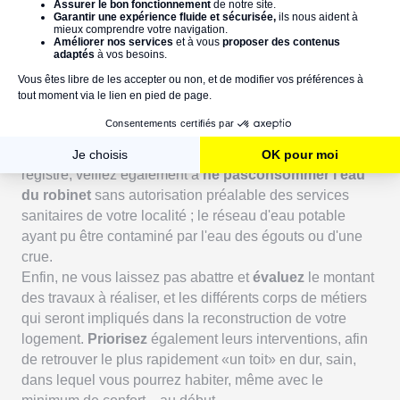
5. Prenez soin de vous et pensez à
l'avenir !
L'inondation d'une maison rend certaines actions du
quotidien,
a priori
sans conséquences, irréalisables.
Pensez donc à ne surtout
pas descendre au sous-
sol
ou à la cave de votre habitation avant d'avoir eu le
feu vert d'une autorité compétente. Dans un autre
registre, veillez également à
ne pasconsommer l'eau
du robinet
sans autorisation préalable des services
sanitaires de votre localité ; le réseau d'eau potable
ayant pu être contaminé par l'eau des égouts ou d'une
crue.
Enfin, ne vous laissez pas abattre et
évaluez
le montant
des travaux à réaliser, et les différents corps de métiers
qui seront impliqués dans la reconstruction de votre
logement.
Priorisez
également leurs interventions, afin
de retrouver le plus rapidement «un toit» en dur, sain,
dans lequel vous pourrez habiter, même avec le