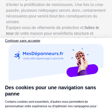
d'éviter la prolifération de moisissures. Une fois la crise
passée, plusieurs nettoyages seront, donc, certainement
nécessaires pour venirà bout des conséquences du
sinistre.
Équipez-vous de vêtements de protection et
faites le
tour
de votre maison pour envérifierla structure et
mesurer l'ampleur des nettoyages et chantiers
à
entreprendre. Les risques d'effritement, d'affaissement
ou de fuites d'hydrocarbures étantréels, il est conseillé
de faire réaliser un diagnostic de sécurité de votre
habitat.
>> À lire également, sur MesDépanneurs.fr :
Mur qui suinte d'humidité, quelles causes possibles &
que faire ?