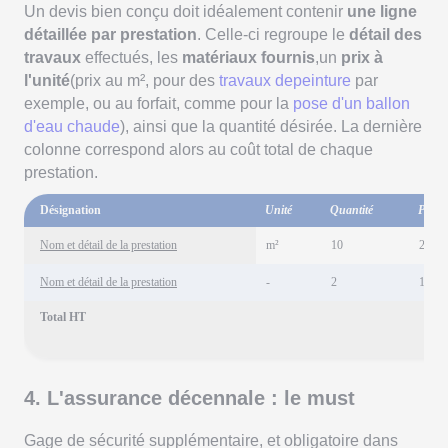
Un devis bien conçu doit idéalement contenir
une ligne
détaillée par prestation
. Celle-ci regroupe le
détail des
travaux
effectués, les
matériaux fournis
,un
prix à
l'unité
(prix au m², pour des
travaux depeinture
par
exemple, ou au forfait, comme pour la
pose d'un ballon
d'eau chaude
), ainsi que la quantité désirée. La dernière
colonne correspond alors au coût total de chaque
prestation.
Désignation
Unité
Quantité
Prix u
Nom et détail de la prestation
m²
10
25 €
Nom et détail de la prestation
-
2
150 €
Total HT
4. L'assurance décennale : le must
Gage de sécurité supplémentaire, et obligatoire dans