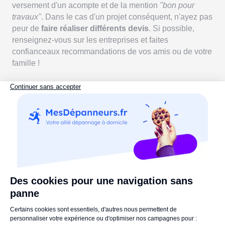
versement d'un acompte et de la mention
"bon pour
travaux"
. Dans le cas d'un projet conséquent, n'ayez pas
peur de
faire réaliser différents devis
. Si possible,
renseignez-vous sur les entreprises et faites
confianceaux recommandations de vos amis ou de votre
famille !
Vous avez une question ou une remarque ? N'hésitez
pas à nous laisser un commentaire !
La Rédaction vous recommande aussi :
Que faire en cas de devis signé et d'arrêt des travaux
?
Malfaçon & travaux : comment se retourner contre
l'artisan ?
Références :