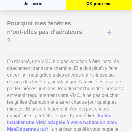
Oui. Une pièce non ventilée accumule le CO₂, l’humidité
et les polluants. Cela peut provoquer maux de tête,
sommeil de mauvaise qualité, et favoriser l’apparition de
Pourquoi mes fenêtres
moisissures. Une entrée d’air et un renouvellement
constant sont essentiels, même la nuit.
n’ont-elles pas d’aérateurs
?
Certaines anciennes fenêtres ou modèles bas de
gamme n’en sont pas équipés. Pourtant, ces entrées
d’air sont nécessaires pour que la VMC fonctionne
En résumé, une VMC n’a pas vocation à être installée
correctement. Si vos fenêtres n’en ont pas, il est
directement dans une chambre. Elle doit plutôt y faire
possible d’en faire poser ou de créer une entrée d’air
entrer l’air neuf grâce à des entrées d’air situées au-
dans le mur. Parlez-en à un professionnel.
dessus des fenêtres, pendant que l’air vicié est évacué
par les pièces humides. Pour limiter l’humidité, pensez à
entretenir régulièrement votre VMC, à ne pas boucher
les grilles d’aération et à aérer chaque jour quelques
minutes. Et si votre logement n’en est pas encore
équipé, il est peut-être temps d’y remédier !
Faites
installer une VMC adaptée à votre habitation avec
MesDépanneurs.fr
: un artisan qualifié vous rappelle