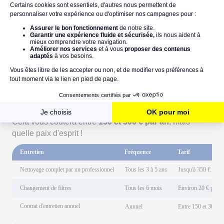
est d’atteindre un confort thermique maximal et des
économies d’énergie sur 20 ans
.
Quel tarif pour faire entretenir sa
VMC double flux ?
Un bon entretien, c'est la promesse d'une VMC efficace
et économique sur le long terme
. Une astuce ?
Demandez un
contrat d'entretien
lors de l'installation.
Cela vous coûtera entre
150 et 300 € par an
, mais
quelle paix d'esprit !
Entretien
Fréquence
Tarif
Nettoyage complet par un professionnel
Tous les 3 à 5 ans
Jusqu'à 350 €
Changement de filtres
Tous les 6 mois
Environ 20 € par fil
Contrat d'entretien annuel
Annuel
Entre 150 et 300 €