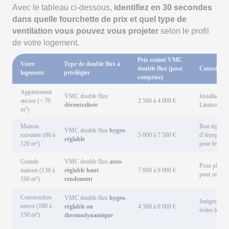
Avec le tableau ci-dessous,
identifiez en 30 secondes
dans quelle fourchette de prix et quel type de
ventilation vous pouvez vous projeter
selon le profil
de votre logement.
Prix estimé VMC
Votre
Type de double flux à
double flux (pose
Conseils p
logement
privilégier
comprise)
Appartement
VMC double flux
Installation
ancien (< 70
2 500 à 4 000 €
décentralisée
Limitez-vous
m²)
Maison
Bon équilibr
VMC double flux
hygro-
existante (80 à
5 000 à 7 500 €
d’énergie. 
réglable
120 m²)
pour les aid
Grande
VMC double flux
auto-
Pose plus te
maison (130 à
réglable haut
7 000 à 9 000 €
pour un ren
160 m²)
rendement
Construction
VMC double flux
hygro-
Intégrez-la 
neuve (100 à
réglable ou
4 500 à 8 000 €
éviter les su
150 m²)
thermodynamique