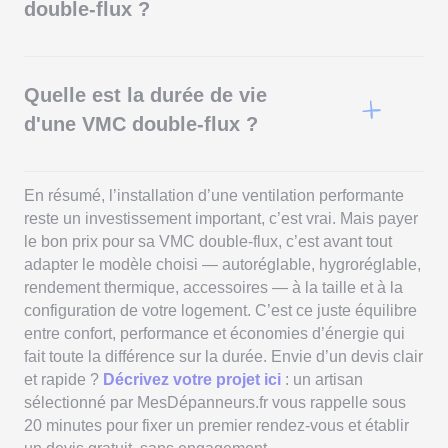
double-flux ?
Le prix de la main-d’œuvre seule pour un remplacement
de VMC double-flux varie généralement entre 800 € et 1
500 €. Cela dépend du type de réseau existant, de
Quelle est la durée de vie
l’accessibilité, et du temps nécessaire pour démonter
l’ancienne installation. Ce tarif n’inclut pas le prix de la
d'une VMC double-flux ?
VMC elle-même.
En moyenne, une VMC double-flux dure entre 15 et 20
ans. Ce chiffre dépend de l’entretien régulier, notamment
le nettoyage ou le remplacement des filtres, et de la
En résumé, l’installation d’une ventilation performante
qualité de l’installation. Un bon entretien prolonge
reste un investissement important, c’est vrai. Mais payer
nettement la durée de vie du système et garantit un
le bon prix pour sa VMC double-flux, c’est avant tout
rendement optimal.
adapter le modèle choisi — autoréglable, hygroréglable,
rendement thermique, accessoires — à la taille et à la
configuration de votre logement. C’est ce juste équilibre
entre confort, performance et économies d’énergie qui
fait toute la différence sur la durée. Envie d’un devis clair
et rapide ?
Décrivez votre projet ici
: un artisan
sélectionné par MesDépanneurs.fr vous rappelle sous
20 minutes pour fixer un premier rendez-vous et établir