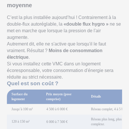
moyenne
C’est la plus installée aujourd’hui ! Contrairement à la
double-flux autoréglable, la
«double flux hygro »
ne se
met en marche que lorsque la pression de l'air
augmente.
Autrement dit, elle ne s'active que lorsqu'il le faut
vraiment. Résultat ?
Moins de consommation
électrique
.
Si vous installez cette VMC dans un logement
écoresponsable, votre consommation d'énergie sera
réduite au strict nécessaire.
Quel est son coût ?
Surface du
Prix moyen (pose
Détails
logement
comprise)
Jusqu’à 100 m²
4 500 à 6 000 €
Réseau complet, 4 à 5 bouche
Réseau plus long, plusieurs 
120 à 150 m²
6 000 à 7 500 €
complexe.