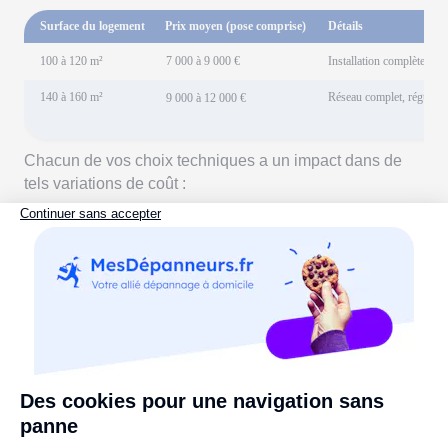
Surface du logement
Prix moyen (pose comprise)
Détails
100 à 120 m²
7 000 à 9 000 €
Installation complète ave
140 à 160 m²
Réseau complet, régulatio
9 000 à 12 000 €
Chacun de vos choix techniques a un impact dans de
tels variations de coût :
Le
type de pompe à chaleur intégrée
: air-air ou air-
eau. La différence respective de prix peut aller de
1
000 à 2 000 €
.
Le
rendement global
du système : au-delà de 90 %,
les équipements sont plus complexes, avec
davantage de composants électroniques.
La
régulation connectée
: pilotage via application,
capteurs de CO₂… Ces systèmes intelligents
apportent du confort, mais représentent un surcoût non
négligeable.
Vous l'aurez compris, ce type de VMC s'avère très
intéressante dans le cadre de projets neufs, où l’objectif