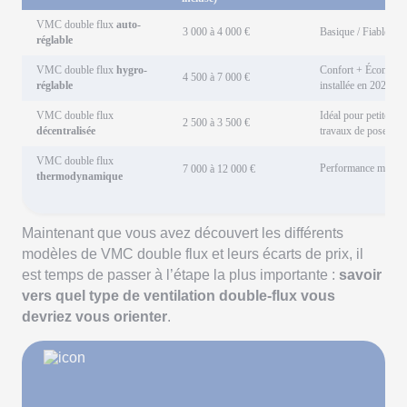
VMC double flux
auto-
3 000 à 4 000 €
Basique / Fiable
réglable
VMC double flux
hygro-
Confort + Économie
4 500 à 7 000 €
réglable
installée en 2025.
VMC double flux
Idéal pour petites su
2 500 à 3 500 €
décentralisée
travaux de pose
VMC double flux
Performance maximal
7 000 à 12 000 €
thermodynamique
Maintenant que vous avez découvert les différents
modèles de VMC double flux et leurs écarts de prix, il
est temps de passer à l’étape la plus importante :
savoir
vers quel type de ventilation double-flux vous
devriez vous orienter
.