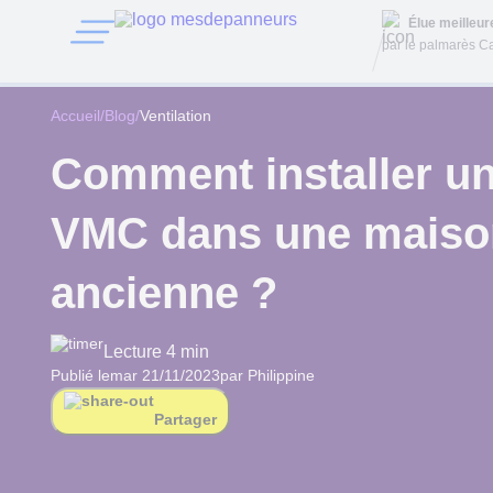
Élue meilleu
par le palmarès Ca
Accueil
/
Blog
/
Ventilation
Comment installer u
VMC dans une maiso
ancienne ?
Lecture 4 min
Publié le
mar 21/11/2023
par Philippine
Partager