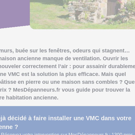
 murs, buée sur les fenêtres, odeurs qui stagnent…
aison ancienne manque de ventilation. Ouvrir les
enouveler correctement l’air : pour assainir durablem
une VMC est la solution la plus efficace. Mais quel
bâtisse en pierre ou une maison sans combles ? Que
 prix ? MesDépanneurs.fr vous guide pour trouver la
re habitation ancienne.
jà décidé à faire installer une VMC dans votre
enne ?
! Réservez votre intervention sur MesDépanneurs.fr : 1300 pros