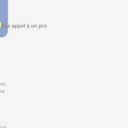
 fais appel à un pro
vec
tre
ont