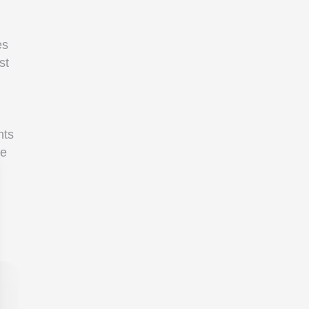
es
st
nts
re