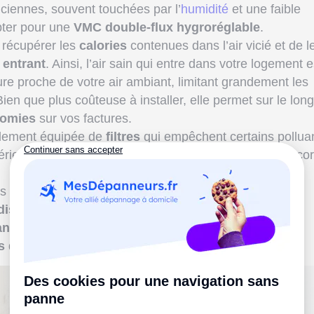
ciennes, souvent touchées par l’
humidité
et une faible
’opter pour une
VMC double-flux hygroréglable
.
 récupérer les
calories
contenues dans l’air vicié et de l
r entrant
. Ainsi, l’air sain qui entre dans votre logement e
e proche de votre air ambiant, limitant grandement les
Bien que plus coûteuse à installer, elle permet sur le long
nomies
sur vos factures.
alement équipée de
filtres
qui empêchent certains pollua
térieur du logement. C’est idéal pour respirer un air enco
s ayant tendance à emprisonner de l'air humide, il est
dispositif performant
pour déshumidifier l'air. C’est
anté
des habitants, mais cela permet aussi de ne pas
s
de la maison avec des
moisissures
par exemple.