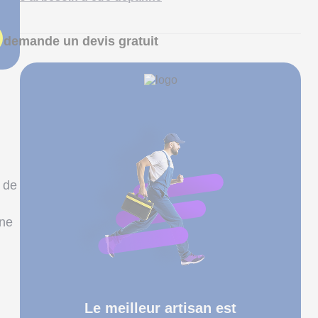
 demande un devis gratuit
 de
une
Le meilleur artisan est