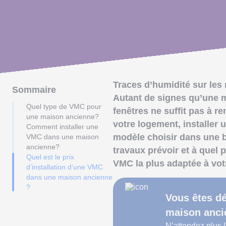
Traces d’humidité sur les
Sommaire
Autant de signes qu’une m
Quel type de VMC pour
fenêtres ne suffit pas à r
une maison ancienne?
votre logement, installer 
Comment installer une
modèle choisir dans une 
VMC dans une maison
ancienne?
travaux prévoir et à quel
Quel est le prix
VMC la plus adaptée à vot
d’installation d’une VMC
dans une maison ancienne
?
Vous êtes dé
maison anci
N’attendez plus 