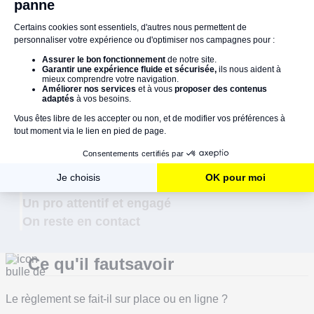
Gardez vos documents utiles
: comme les factures de mobilier
ou photos de piqûres, si vous devez faire une déclaration.
⏳ L’intervention dure en moyenne entre
1 h 30 et 3 h
, selon la
taille de votre logement et le niveau d’infestation.
Une urgence ? On prend le relais
Un pro vous rappelle en quelques minutes, adapte le
rendez-vous à vos besoins et respecte votre planning
Un artisan tout près de chez vous
Un pro attentif et engagé
On reste en contact
Ce qu'il faut
savoir
Le règlement se fait-il sur place ou en ligne ?
Pas besoin de sortir votre carte à la commande. Vous ne payez rien