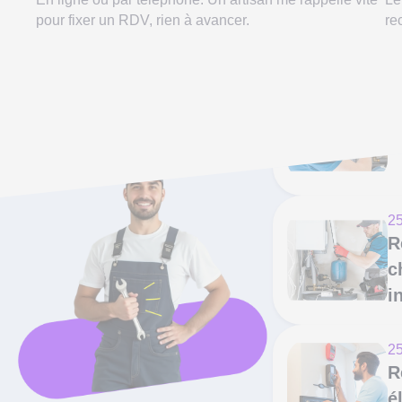
pour fixer un RDV, rien à avancer.
re
On répare ça tous
20
P
les jours à Reims !
c
25
R
c
i
25
R
é