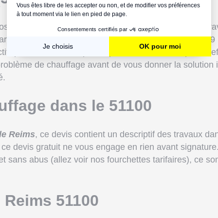
os équipements chauffage à Reims, problème plutôt grav
téléphone (service ouvert tous les jours de 8h30 à 19 h
tif qui interviendra le plus rapidement, dans les plus bre
problème de chauffage avant de vous donner la solution idé
é.
auffage dans le 51100
de Reims
, ce devis contient un descriptif des travaux dan
, ce devis gratuit ne vous engage en rien avant signatur
t sans abus (allez voir nos fourchettes tarifaires), ce s
e Reims 51100