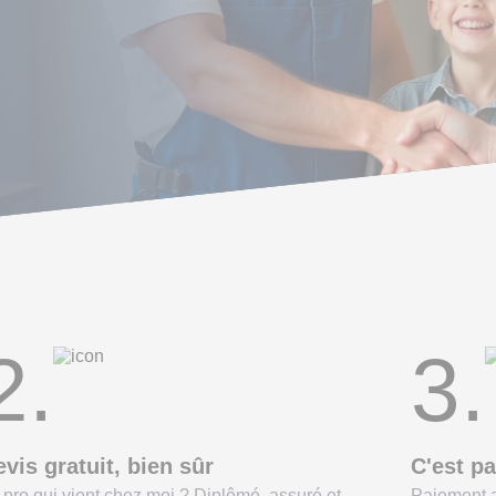
2.
3.
vis gratuit, bien sûr
C'est pa
 pro qui vient chez moi ? Diplômé, assuré et
Paiement a