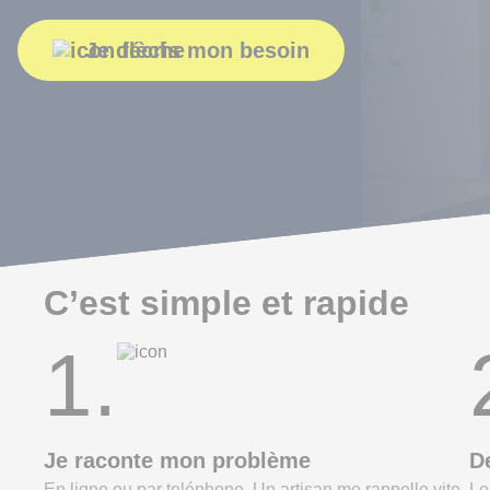
Je décris mon besoin
C’est simple et rapide
1.
Je raconte mon problème
De
En ligne ou par teléphone. Un artisan me rappelle vite
Le