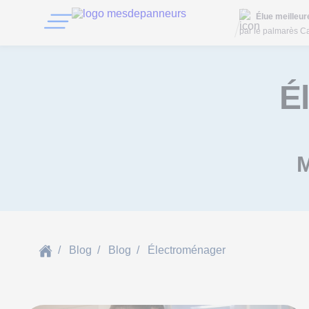
Élue meilleu
par le palmarès Ca
É
M
Blog
Blog
Électroménager