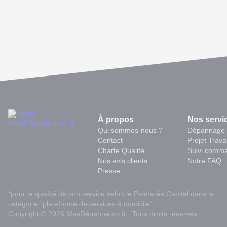
À propos
Nos servi
Qui sommes-nous ?
Dépannage 
Contact
Projet Trav
Charte Qualité
Suivi comm
Nos avis clients
Notre FAQ
Presse
*pour la qualité de son service selon le Palmarès Capital dans la
catégorie "plateforme de services à domicile"
Copyright © 2026 MesDépanneurs.fr . Tous droits réservés