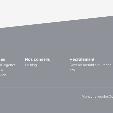
ces
Nos conseils
Recrutement
d'urgence
Le blog
Devenir membre du résea
aux
pro
ande
Mentions légales
C