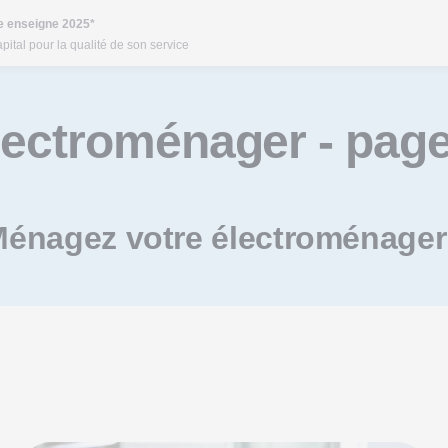
re enseigne 2025*
pital pour la qualité de son service
lectroménager
- page
énagez votre électroménager