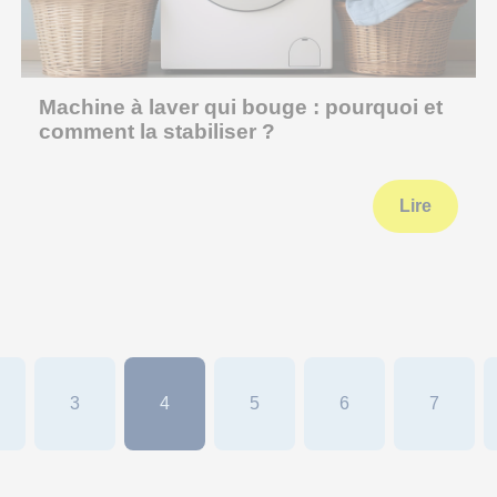
Machine à laver qui bouge : pourquoi et
comment la stabiliser ?
Lire
3
4
5
6
7