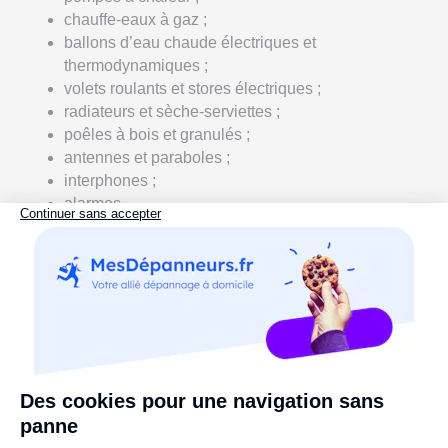
chauffe-eaux à gaz ;
ballons d’eau chaude électriques et
thermodynamiques ;
volets roulants et stores électriques ;
radiateurs et sèche-serviettes ;
poêles à bois et granulés ;
antennes et paraboles ;
interphones ;
alarmes...
Après cette première évaluation, un devis détaillé vous
sera fourni pour vous proposer soit de remplacer
l’appareil, soit de remplacer les composants
défectueux.
Réparation de prises électriques : dès 100 €
Nous prenons en charge la réparation de prises
électriques, qu’elles soient
murales
,
encastrées
,
coaxiales
,
RJ45
, ou
téléphoniques
. Le tarif se situe
entre 100 et 150 euros TTC, incluant la main-d'œuvre,
les fournitures et le déplacement.