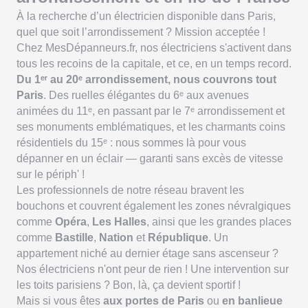
À la recherche d’un électricien disponible dans Paris,
quel que soit l’arrondissement ? Mission acceptée !
Chez MesDépanneurs.fr, nos électriciens s'activent dans
tous les recoins de la capitale, et ce, en un temps record.
Du 1ᵉʳ au 20ᵉ arrondissement, nous couvrons tout
Paris
. Des ruelles élégantes du 6ᵉ aux avenues
animées du 11ᵉ, en passant par le 7ᵉ arrondissement et
ses monuments emblématiques, et les charmants coins
résidentiels du 15ᵉ : nous sommes là pour vous
dépanner en un éclair — garanti sans excès de vitesse
sur le périph' !
Les professionnels de notre réseau bravent les
bouchons et couvrent également les zones névralgiques
comme
Opéra
,
Les Halles
, ainsi que les grandes places
comme
Bastille
,
Nation
et
République
. Un
appartement niché au dernier étage sans ascenseur ?
Nos électriciens n'ont peur de rien ! Une intervention sur
les toits parisiens ? Bon, là, ça devient sportif !
Mais si vous êtes
aux portes de Paris
ou
en banlieue