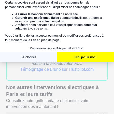
Si vous êtes confronté à une
panne affectant plusieurs
prises
, le coût varie de 150 à 250 euros.
Ce que nos clients disent de nous :
« Réactif... Pro... Très sympa et honnête !
Intervention pour changer toutes les prise de
courant d'un appartement en rénovation. Très
réactif pour venir visiter et faire un devis clair.
Intervention pro et super sympa. Respect du
délai. Prix ajusté au temps réel passé. Bravo et
merci à la société retenue. »
Témoignage de Bruno sur Trustpilot.com
Nos autres interventions électriques à
Paris et leurs tarifs
Consultez notre grille tarifaire et planifiez votre
intervention dès maintenant !