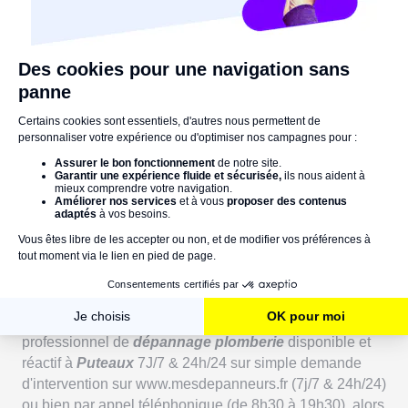
Vous avez une urgence ?
Contactez-nous par téléphone !
Nos experts sont disponibles 7j/7 24h/24
Contactez-nous
Plombier Puteaux
en urgence
Vous êtes confronté à une fuite d'eau à l'origine de
dégâts des eaux à votre domicile ou sur votre lieu de
travail dans le 92800 (Puteaux). Ne paniquez pas, avec
www.mesdepanneurs.fr vous accédez à un service
professionnel de
dépannage plomberie
disponible et
réactif à
Puteaux
7J/7 & 24h/24 sur simple demande
d'intervention sur www.mesdepanneurs.fr (7j/7 & 24h/24)
ou bien par appel téléphonique (de 8h30 à 19h30), alors