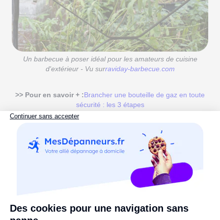
Un barbecue à poser idéal pour les amateurs de cuisine
d'extérieur - Vu sur
raviday-barbecue.com
>> Pour en savoir + :
Brancher une bouteille de gaz en toute
sécurité : les 3 étapes
6. Le barbecue au charbon de bois : le
plus authentique
Même si le barbecue électrique reste le modèle le plus
plébiscité, car il est moins incommodant pour le
voisinage et plus sûr, il existe désormais des barbecues
au charbon de petite taille qui
dégagent peu, voire pas,