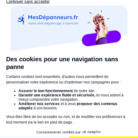
6. La Quincaillerie Principale
Vous recherchez un mouton à cinq pattes ? Un
produit
de quincaillerie introuvable
dans les grandes
enseignes ? Rassurez-vous, il doit être disponible à La
Quincaillerie Principale !
Au Nord de Beauvais, ce lieu incroyable peut répondre
à tous vos besoins, qu'il soit question de petits travaux
de bricolage ou de pièces pour un chantier de
rénovation plus ambitieux.
En résumé,Beauvais et sa banlieue mettent à votre
disposition de nombreuses enseignes locales ou
nationales pour accompagner au mieux vos projets de
rénovation ou de bricolage. En centre-ville ou en
périphérie, que vous soyez novice ou bricoleur confirmé,
il y en aura toujours un pour vous !
Une bonneadresse à partager sur Beauvais ? N'hésitez