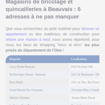
Magasins de bricolage et
quincailleries à Beauvais : 6
adresses à ne pas manquer
Que vous recherchiez du petit matériel pour
rénover un
appartement
ou des matériaux de construction pour
refaire une maison à neuf
, nous avons répertorié, pour
vous, les lieux de shopping "brico et réno"
les plus
prisés du département de l'Oise
!
Magasins
Localisations
Leroy Merlin Beauvais
PAE Du Haut-Villé
Mr.Bricolage Allonne - Beauvais
ZAC de Merlemont - Allonne
Brico Dépôt
ZAC du Ther, Rue Pierre et M
Grand Marché Des Occasions
10 avenue Rhin et Danube - A
Sikkens Solutions
Avenue Blaise Pascal