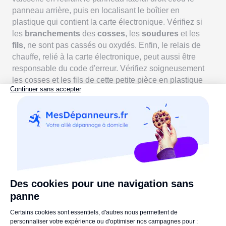
panneau arrière, puis en localisant le boîtier en
plastique qui contient la carte électronique. Vérifiez si
les
branchements
des
cosses
, les
soudures
et les
fils
, ne sont pas cassés ou oxydés. Enfin, le relais de
chauffe, relié à la carte électronique, peut aussi être
responsable du code d'erreur. Vérifiez soigneusement
les cosses et les fils de cette petite pièce en plastique
avant de songer à le remplacer.
Si le code erreur 60 apparaît toujours malgré vos
interventions, nous vous recommandons de
contacter
un professionnel
.
Code erreur C3 : le moteur de la pompe
de cyclage est abîmé
Si votre lave-vaisselle Electrolux affiche le code erreur
C3, cela signifie qu'il y a un dysfonctionnement du
moteur de la pompe de cyclage
. Commencez par
vérifier si la pompe de cyclage et ses composants,