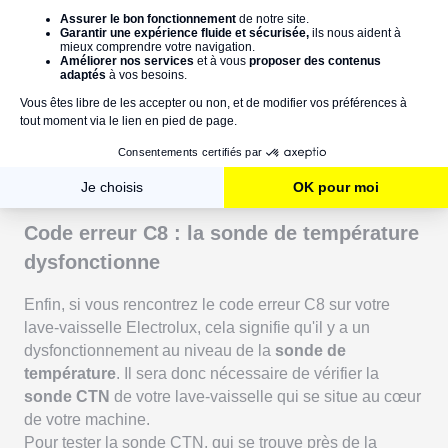
comme l'
hélice
, fonctionnent correctement et ne sont
pas
encrassés
par des résidus alimentaires ou des
débris. Dans le cas contraire, nettoyez la pompe de
cyclage, ainsi que le
clapet anti-retour
à proximité.
Ensuite, assurez-vous que le moteur de la pompe de
cyclage fonctionne correctement et qu'il n'y a pas de
défaut électrique (fils cassés ou oxydés) ou mécanique.
Nous vous invitons également à tester le moteur avec un
multimètre.
Code erreur C8 : la sonde de température
dysfonctionne
Enfin, si vous rencontrez le code erreur C8 sur votre
lave-vaisselle Electrolux, cela signifie qu'il y a un
dysfonctionnement au niveau de la
sonde de
température
. Il sera donc nécessaire de vérifier la
sonde CTN
de votre lave-vaisselle qui se situe au cœur
de votre machine.
Pour tester la sonde CTN, qui se trouve près de la